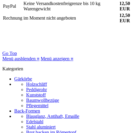
Keine Versandkostenfreigrenze bis 10 kg
12,50
PayPal
Warengewicht
EUR
12,50
Rechnung
im Moment nicht angeboten
EUR
Go Top
Menü ausblenden ≡
Menü anzeigen ≡
Kategorien
Gärkörbe
Holzschliff
Peddigrohr
Kunststoff
Baumwollbezüge
Pflegemittel
Back-Formen
Blauglanz, Antihaft, Emaille
Edelstahl
Stahl aluminiert
Brot backen im Römertopf