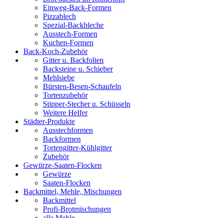
Einweg-Back-Formen
Pizzablech
Spezial-Backbleche
Ausstech-Formen
Kuchen-Formen
Back-Koch-Zubehör
Gitter u. Backfolien
Backsteine u. Schieber
Mehlsiebe
Bürsten-Besen-Schaufeln
Tortenzubehör
Stipper-Stecher u. Schüsseln
Weitere Helfer
Städter-Produkte
Ausstechformen
Backformen
Tortengitter-Kühlgitter
Zubehör
Gewürze-Saaten-Flocken
Gewürze
Saaten-Flocken
Backmittel, Mehle, Mischungen
Backmittel
Profi-Brotmischungen
alle Mehle