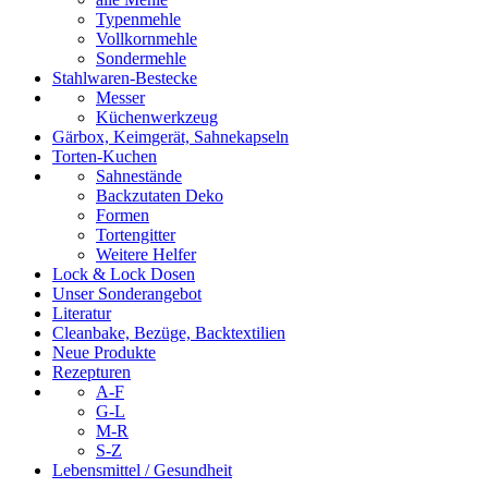
Typenmehle
Vollkornmehle
Sondermehle
Stahlwaren-Bestecke
Messer
Küchenwerkzeug
Gärbox, Keimgerät, Sahnekapseln
Torten-Kuchen
Sahnestände
Backzutaten Deko
Formen
Tortengitter
Weitere Helfer
Lock & Lock Dosen
Unser Sonderangebot
Literatur
Cleanbake, Bezüge, Backtextilien
Neue Produkte
Rezepturen
A-F
G-L
M-R
S-Z
Lebensmittel / Gesundheit