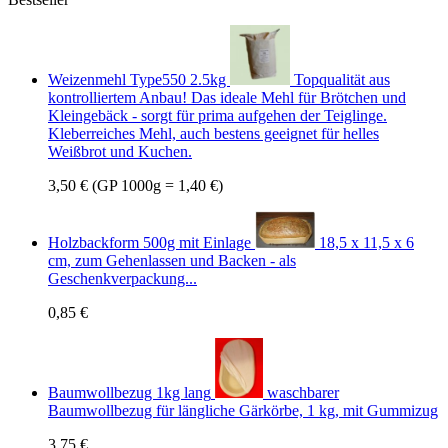
Weizenmehl Type550 2.5kg
Topqualität aus
kontrolliertem Anbau! Das ideale Mehl für Brötchen und
Kleingebäck - sorgt für prima aufgehen der Teiglinge.
Kleberreiches Mehl, auch bestens geeignet für helles
Weißbrot und Kuchen.
3,50 €
(GP 1000g = 1,40 €)
Holzbackform 500g mit Einlage
18,5 x 11,5 x 6
cm, zum Gehenlassen und Backen - als
Geschenkverpackung...
0,85 €
Baumwollbezug 1kg lang
waschbarer
Baumwollbezug für längliche Gärkörbe, 1 kg, mit Gummizug
3,75 €