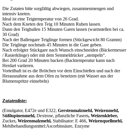
Die Zutaten bitte sorgfältig abwiegen, zusammenmengen und
intensiv kneten.
Ideal ist eine Teigtemperatur von 26 Grad.
Nach dem Kneten den Teig 10 Minuten Ruhen lassen.
Dann den Teigballen 15 Minuten Garen lassen (warmstellen bei ca.
30 Grad)
Nach der Ballengare Teiglinge formen (Stückgewicht 80 Gramm)
Die Teiglinge nochmals 45 Minuten in die Gare geben.
Nach erfolgter Stückgare nach Wunsch einschneiden (Bäckermesser
/ Rasierklinge) oder mit dem Semmeldrücker „stempeln“.
Bei 200 Grad 20 Minuten backen (Backtemperatur kann nach
Herdart variieren.
Vorteilhaft ist es die Brötchen vor dem Einschießen und nach der
Herausnahme aus dem Ofen zu benetzen (mit Wasser aus der
Blumenspritze einnebeln)
Zutatenliste:
(Emulgator, E472e und E322,
Gerstenmalzmehl, Weizenmehl,
Süßlupinenmehl,
Dextrose, pflanzliche Fasern
, Weizenkleber,
Zucker
, Weizenmalzmehl,
Stabilisator: E 466,
Weizenquellmehl,
Mehlbehandlungsmittel:Ascorbinsäure, Enzyme