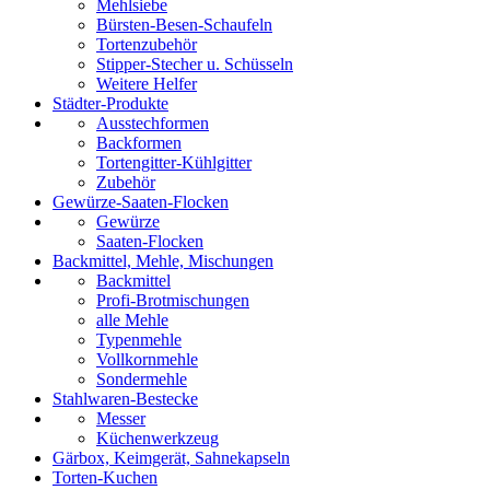
Mehlsiebe
Bürsten-Besen-Schaufeln
Tortenzubehör
Stipper-Stecher u. Schüsseln
Weitere Helfer
Städter-Produkte
Ausstechformen
Backformen
Tortengitter-Kühlgitter
Zubehör
Gewürze-Saaten-Flocken
Gewürze
Saaten-Flocken
Backmittel, Mehle, Mischungen
Backmittel
Profi-Brotmischungen
alle Mehle
Typenmehle
Vollkornmehle
Sondermehle
Stahlwaren-Bestecke
Messer
Küchenwerkzeug
Gärbox, Keimgerät, Sahnekapseln
Torten-Kuchen