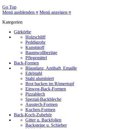
Go Top
Menü ausblenden ≡
Menü anzeigen ≡
Kategorien
Gärkörbe
Holzschliff
Peddigrohr
Kunststoff
Baumwollbezüge
Pflegemittel
Back-Formen
Blauglanz, Antihaft, Emaille
Edelstahl
Stahl aluminiert
Brot backen im Römertopf
Einweg-Back-Formen
Pizzablech
Spezial-Backbleche
Ausstech-Formen
Kuchen-Formen
Back-Koch-Zubehör
Gitter u. Backfolien
Backsteine u. Schieber