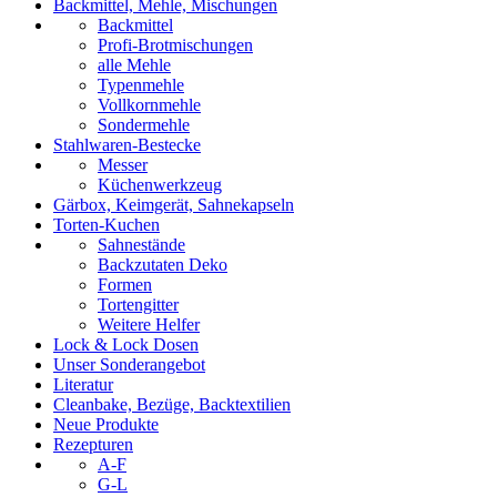
Backmittel, Mehle, Mischungen
Backmittel
Profi-Brotmischungen
alle Mehle
Typenmehle
Vollkornmehle
Sondermehle
Stahlwaren-Bestecke
Messer
Küchenwerkzeug
Gärbox, Keimgerät, Sahnekapseln
Torten-Kuchen
Sahnestände
Backzutaten Deko
Formen
Tortengitter
Weitere Helfer
Lock & Lock Dosen
Unser Sonderangebot
Literatur
Cleanbake, Bezüge, Backtextilien
Neue Produkte
Rezepturen
A-F
G-L