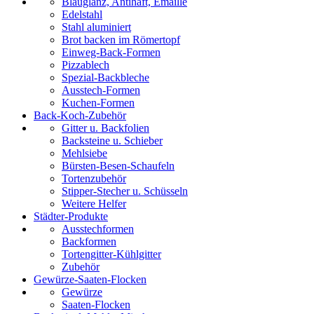
Blauglanz, Antihaft, Emaille
Edelstahl
Stahl aluminiert
Brot backen im Römertopf
Einweg-Back-Formen
Pizzablech
Spezial-Backbleche
Ausstech-Formen
Kuchen-Formen
Back-Koch-Zubehör
Gitter u. Backfolien
Backsteine u. Schieber
Mehlsiebe
Bürsten-Besen-Schaufeln
Tortenzubehör
Stipper-Stecher u. Schüsseln
Weitere Helfer
Städter-Produkte
Ausstechformen
Backformen
Tortengitter-Kühlgitter
Zubehör
Gewürze-Saaten-Flocken
Gewürze
Saaten-Flocken