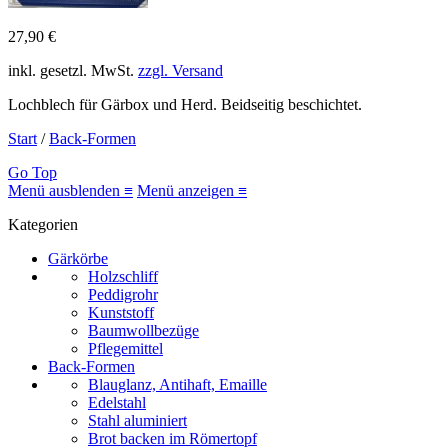
27,90 €
inkl. gesetzl. MwSt.
zzgl. Versand
Lochblech für Gärbox und Herd. Beidseitig beschichtet.
Start
/
Back-Formen
Go Top
Menü ausblenden ≡
Menü anzeigen ≡
Kategorien
Gärkörbe
Holzschliff
Peddigrohr
Kunststoff
Baumwollbezüge
Pflegemittel
Back-Formen
Blauglanz, Antihaft, Emaille
Edelstahl
Stahl aluminiert
Brot backen im Römertopf