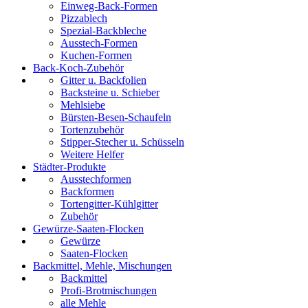
Einweg-Back-Formen
Pizzablech
Spezial-Backbleche
Ausstech-Formen
Kuchen-Formen
Back-Koch-Zubehör
Gitter u. Backfolien
Backsteine u. Schieber
Mehlsiebe
Bürsten-Besen-Schaufeln
Tortenzubehör
Stipper-Stecher u. Schüsseln
Weitere Helfer
Städter-Produkte
Ausstechformen
Backformen
Tortengitter-Kühlgitter
Zubehör
Gewürze-Saaten-Flocken
Gewürze
Saaten-Flocken
Backmittel, Mehle, Mischungen
Backmittel
Profi-Brotmischungen
alle Mehle