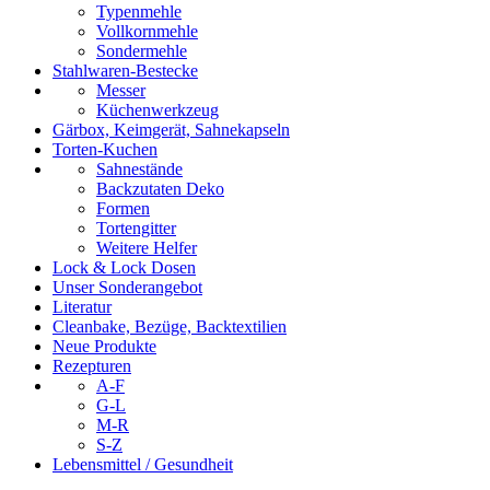
Typenmehle
Vollkornmehle
Sondermehle
Stahlwaren-Bestecke
Messer
Küchenwerkzeug
Gärbox, Keimgerät, Sahnekapseln
Torten-Kuchen
Sahnestände
Backzutaten Deko
Formen
Tortengitter
Weitere Helfer
Lock & Lock Dosen
Unser Sonderangebot
Literatur
Cleanbake, Bezüge, Backtextilien
Neue Produkte
Rezepturen
A-F
G-L
M-R
S-Z
Lebensmittel / Gesundheit