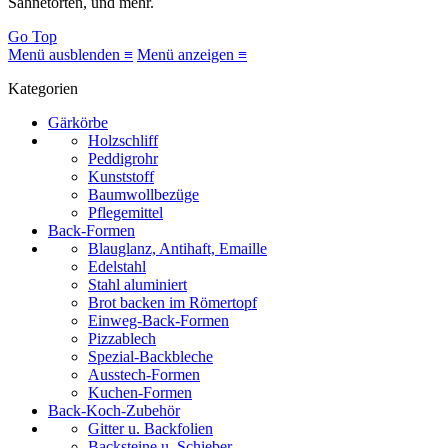
Sahnetorten, und mehr.
Go Top
Menü ausblenden ≡
Menü anzeigen ≡
Kategorien
Gärkörbe
Holzschliff
Peddigrohr
Kunststoff
Baumwollbezüge
Pflegemittel
Back-Formen
Blauglanz, Antihaft, Emaille
Edelstahl
Stahl aluminiert
Brot backen im Römertopf
Einweg-Back-Formen
Pizzablech
Spezial-Backbleche
Ausstech-Formen
Kuchen-Formen
Back-Koch-Zubehör
Gitter u. Backfolien
Backsteine u. Schieber