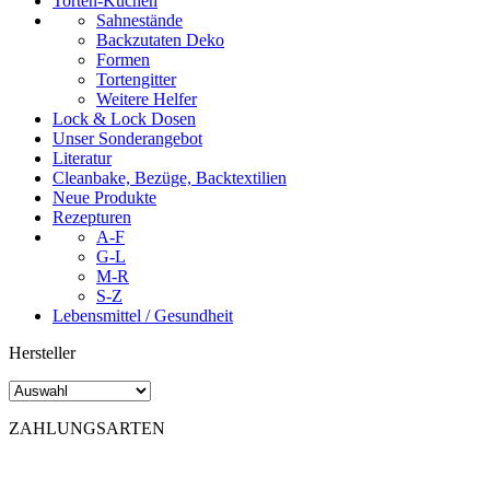
Torten-Kuchen
Sahnestände
Backzutaten Deko
Formen
Tortengitter
Weitere Helfer
Lock & Lock Dosen
Unser Sonderangebot
Literatur
Cleanbake, Bezüge, Backtextilien
Neue Produkte
Rezepturen
A-F
G-L
M-R
S-Z
Lebensmittel / Gesundheit
Hersteller
ZAHLUNGSARTEN