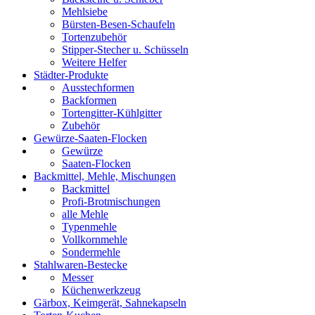
Mehlsiebe
Bürsten-Besen-Schaufeln
Tortenzubehör
Stipper-Stecher u. Schüsseln
Weitere Helfer
Städter-Produkte
Ausstechformen
Backformen
Tortengitter-Kühlgitter
Zubehör
Gewürze-Saaten-Flocken
Gewürze
Saaten-Flocken
Backmittel, Mehle, Mischungen
Backmittel
Profi-Brotmischungen
alle Mehle
Typenmehle
Vollkornmehle
Sondermehle
Stahlwaren-Bestecke
Messer
Küchenwerkzeug
Gärbox, Keimgerät, Sahnekapseln