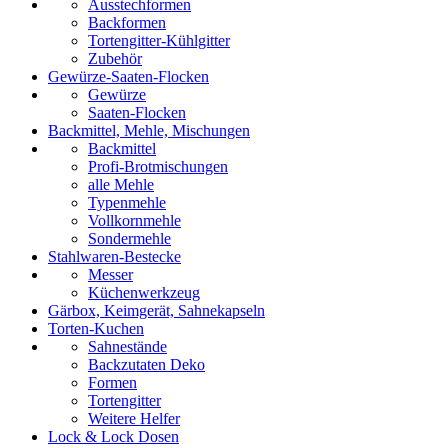
Ausstechformen
Backformen
Tortengitter-Kühlgitter
Zubehör
Gewürze-Saaten-Flocken
Gewürze
Saaten-Flocken
Backmittel, Mehle, Mischungen
Backmittel
Profi-Brotmischungen
alle Mehle
Typenmehle
Vollkornmehle
Sondermehle
Stahlwaren-Bestecke
Messer
Küchenwerkzeug
Gärbox, Keimgerät, Sahnekapseln
Torten-Kuchen
Sahnestände
Backzutaten Deko
Formen
Tortengitter
Weitere Helfer
Lock & Lock Dosen