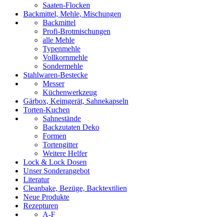
Saaten-Flocken
Backmittel, Mehle, Mischungen
Backmittel
Profi-Brotmischungen
alle Mehle
Typenmehle
Vollkornmehle
Sondermehle
Stahlwaren-Bestecke
Messer
Küchenwerkzeug
Gärbox, Keimgerät, Sahnekapseln
Torten-Kuchen
Sahnestände
Backzutaten Deko
Formen
Tortengitter
Weitere Helfer
Lock & Lock Dosen
Unser Sonderangebot
Literatur
Cleanbake, Bezüge, Backtextilien
Neue Produkte
Rezepturen
A-F