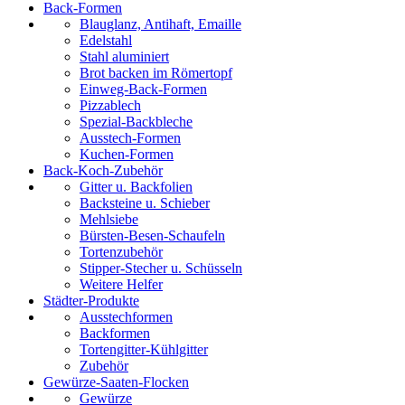
Back-Formen
Blauglanz, Antihaft, Emaille
Edelstahl
Stahl aluminiert
Brot backen im Römertopf
Einweg-Back-Formen
Pizzablech
Spezial-Backbleche
Ausstech-Formen
Kuchen-Formen
Back-Koch-Zubehör
Gitter u. Backfolien
Backsteine u. Schieber
Mehlsiebe
Bürsten-Besen-Schaufeln
Tortenzubehör
Stipper-Stecher u. Schüsseln
Weitere Helfer
Städter-Produkte
Ausstechformen
Backformen
Tortengitter-Kühlgitter
Zubehör
Gewürze-Saaten-Flocken
Gewürze