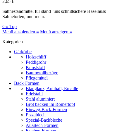
2,65 €
Sahnestandmittel für stand- uns schnittsichere Haselnuss-
Sahnetorten, und mehr.
Go Top
Menü ausblenden ≡
Menü anzeigen ≡
Kategorien
Gärkörbe
Holzschliff
Peddigrohr
Kunststoff
Baumwollbezüge
Pflegemittel
Back-Formen
Blauglanz, Antihaft, Emaille
Edelstahl
Stahl aluminiert
Brot backen im Römertopf
Einweg-Back-Formen
Pizzablech
Spezial-Backbleche
Ausstech-Formen
Kuchen-Formen