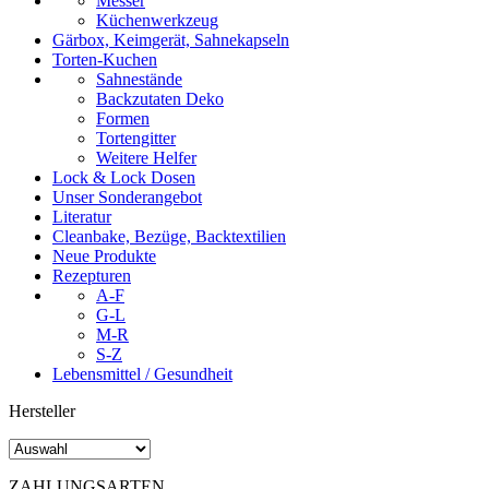
Messer
Küchenwerkzeug
Gärbox, Keimgerät, Sahnekapseln
Torten-Kuchen
Sahnestände
Backzutaten Deko
Formen
Tortengitter
Weitere Helfer
Lock & Lock Dosen
Unser Sonderangebot
Literatur
Cleanbake, Bezüge, Backtextilien
Neue Produkte
Rezepturen
A-F
G-L
M-R
S-Z
Lebensmittel / Gesundheit
Hersteller
ZAHLUNGSARTEN