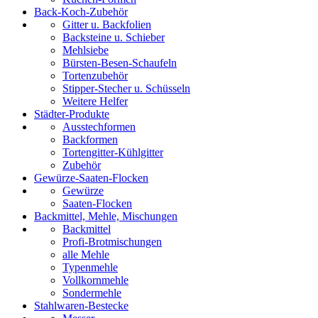
Back-Koch-Zubehör
Gitter u. Backfolien
Backsteine u. Schieber
Mehlsiebe
Bürsten-Besen-Schaufeln
Tortenzubehör
Stipper-Stecher u. Schüsseln
Weitere Helfer
Städter-Produkte
Ausstechformen
Backformen
Tortengitter-Kühlgitter
Zubehör
Gewürze-Saaten-Flocken
Gewürze
Saaten-Flocken
Backmittel, Mehle, Mischungen
Backmittel
Profi-Brotmischungen
alle Mehle
Typenmehle
Vollkornmehle
Sondermehle
Stahlwaren-Bestecke