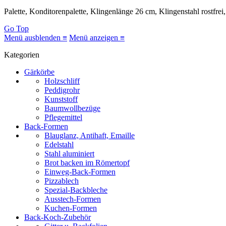
Palette, Konditorenpalette, Klingenlänge 26 cm, Klingenstahl rostfrei
Go Top
Menü ausblenden ≡
Menü anzeigen ≡
Kategorien
Gärkörbe
Holzschliff
Peddigrohr
Kunststoff
Baumwollbezüge
Pflegemittel
Back-Formen
Blauglanz, Antihaft, Emaille
Edelstahl
Stahl aluminiert
Brot backen im Römertopf
Einweg-Back-Formen
Pizzablech
Spezial-Backbleche
Ausstech-Formen
Kuchen-Formen
Back-Koch-Zubehör