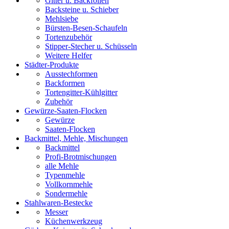
Gitter u. Backfolien
Backsteine u. Schieber
Mehlsiebe
Bürsten-Besen-Schaufeln
Tortenzubehör
Stipper-Stecher u. Schüsseln
Weitere Helfer
Städter-Produkte
Ausstechformen
Backformen
Tortengitter-Kühlgitter
Zubehör
Gewürze-Saaten-Flocken
Gewürze
Saaten-Flocken
Backmittel, Mehle, Mischungen
Backmittel
Profi-Brotmischungen
alle Mehle
Typenmehle
Vollkornmehle
Sondermehle
Stahlwaren-Bestecke
Messer
Küchenwerkzeug