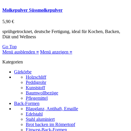
Molkepulver Süssmolkepulver
5,90 €
sprühgetrocknet, deutsche Fertigung, ideal für Kochen, Backen,
Diät und Wellness
Go Top
Menü ausblenden ≡
Menü anzeigen ≡
Kategorien
Gärkörbe
Holzschliff
Peddigrohr
Kunststoff
Baumwollbezüge
Pflegemittel
Back-Formen
Blauglanz, Antihaft, Emaille
Edelstahl
Stahl aluminiert
Brot backen im Römertopf
Einweg-Back-Formen