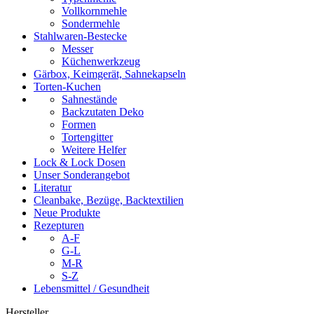
Vollkornmehle
Sondermehle
Stahlwaren-Bestecke
Messer
Küchenwerkzeug
Gärbox, Keimgerät, Sahnekapseln
Torten-Kuchen
Sahnestände
Backzutaten Deko
Formen
Tortengitter
Weitere Helfer
Lock & Lock Dosen
Unser Sonderangebot
Literatur
Cleanbake, Bezüge, Backtextilien
Neue Produkte
Rezepturen
A-F
G-L
M-R
S-Z
Lebensmittel / Gesundheit
Hersteller