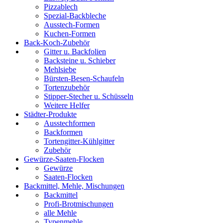
Pizzablech
Spezial-Backbleche
Ausstech-Formen
Kuchen-Formen
Back-Koch-Zubehör
Gitter u. Backfolien
Backsteine u. Schieber
Mehlsiebe
Bürsten-Besen-Schaufeln
Tortenzubehör
Stipper-Stecher u. Schüsseln
Weitere Helfer
Städter-Produkte
Ausstechformen
Backformen
Tortengitter-Kühlgitter
Zubehör
Gewürze-Saaten-Flocken
Gewürze
Saaten-Flocken
Backmittel, Mehle, Mischungen
Backmittel
Profi-Brotmischungen
alle Mehle
Typenmehle