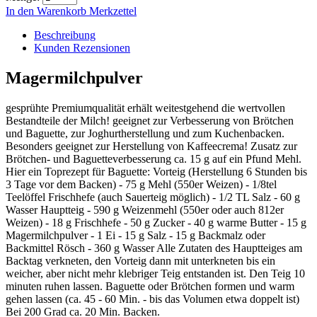
In den Warenkorb
Merkzettel
Beschreibung
Kunden Rezensionen
Magermilchpulver
gesprühte Premiumqualität erhält weitestgehend die wertvollen
Bestandteile der Milch! geeignet zur Verbesserung von Brötchen
und Baguette, zur Joghurtherstellung und zum Kuchenbacken.
Besonders geeignet zur Herstellung von Kaffeecrema! Zusatz zur
Brötchen- und Baguetteverbesserung ca. 15 g auf ein Pfund Mehl.
Hier ein Toprezept für Baguette: Vorteig (Herstellung 6 Stunden bis
3 Tage vor dem Backen) - 75 g Mehl (550er Weizen) - 1/8tel
Teelöffel Frischhefe (auch Sauerteig möglich) - 1/2 TL Salz - 60 g
Wasser Hauptteig - 590 g Weizenmehl (550er oder auch 812er
Weizen) - 18 g Frischhefe - 50 g Zucker - 40 g warme Butter - 15 g
Magermilchpulver - 1 Ei - 15 g Salz - 15 g Backmalz oder
Backmittel Rösch - 360 g Wasser Alle Zutaten des Hauptteiges am
Backtag verkneten, den Vorteig dann mit unterkneten bis ein
weicher, aber nicht mehr klebriger Teig entstanden ist. Den Teig 10
minuten ruhen lassen. Baguette oder Brötchen formen und warm
gehen lassen (ca. 45 - 60 Min. - bis das Volumen etwa doppelt ist)
Bei 200 Grad ca. 20 Min. Backen.