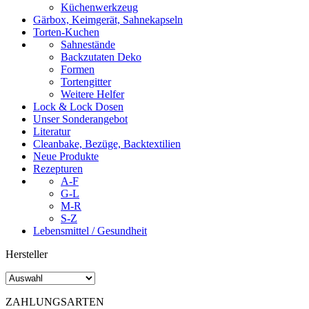
Küchenwerkzeug
Gärbox, Keimgerät, Sahnekapseln
Torten-Kuchen
Sahnestände
Backzutaten Deko
Formen
Tortengitter
Weitere Helfer
Lock & Lock Dosen
Unser Sonderangebot
Literatur
Cleanbake, Bezüge, Backtextilien
Neue Produkte
Rezepturen
A-F
G-L
M-R
S-Z
Lebensmittel / Gesundheit
Hersteller
ZAHLUNGSARTEN