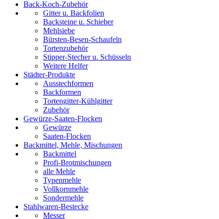
Back-Koch-Zubehör
Gitter u. Backfolien
Backsteine u. Schieber
Mehlsiebe
Bürsten-Besen-Schaufeln
Tortenzubehör
Stipper-Stecher u. Schüsseln
Weitere Helfer
Städter-Produkte
Ausstechformen
Backformen
Tortengitter-Kühlgitter
Zubehör
Gewürze-Saaten-Flocken
Gewürze
Saaten-Flocken
Backmittel, Mehle, Mischungen
Backmittel
Profi-Brotmischungen
alle Mehle
Typenmehle
Vollkornmehle
Sondermehle
Stahlwaren-Bestecke
Messer