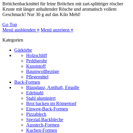
Brötchenbackmittel für feine Brötchen mit zart-splittriger röscher
Kruste mit länger anhaltender Rösche und aromatisch vollem
Geschmack! Nur 30 g auf das Kilo Mehl!
Go Top
Menü ausblenden ≡
Menü anzeigen ≡
Kategorien
Gärkörbe
Holzschliff
Peddigrohr
Kunststoff
Baumwollbezüge
Pflegemittel
Back-Formen
Blauglanz, Antihaft, Emaille
Edelstahl
Stahl aluminiert
Brot backen im Römertopf
Einweg-Back-Formen
Pizzablech
Spezial-Backbleche
Ausstech-Formen
Kuchen-Formen