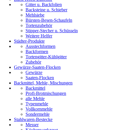
Gitter u. Backfolien
Backsteine u. Schieber
Mehlsiebe
Bürsten-Besen-Schaufeln
Tortenzubehör
Stipper-Stecher u. Schüsseln
Weitere Helfer
Städter-Produkte
Ausstechformen
Backformen
Tortengitter-Kühlgitter
Zubehör
Gewürze-Saaten-Flocken
Gewürze
Saaten-Flocken
Backmittel, Mehle, Mischungen
Backmittel
Profi-Brotmischungen
alle Mehle
Typenmehle
Vollkornmehle
Sondermehle
Stahlwaren-Bestecke
Messer
Küchenwerkzeug