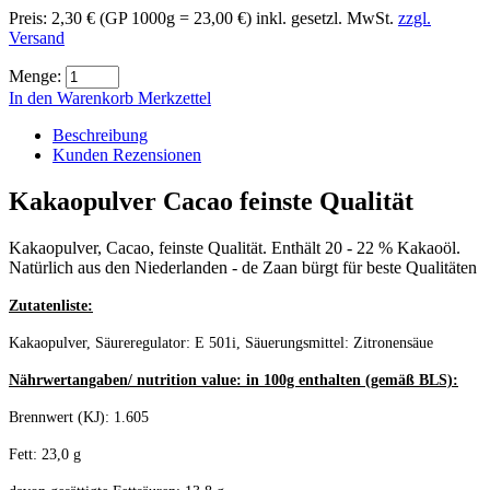
Preis:
2,30 €
(GP 1000g = 23,00 €)
inkl. gesetzl. MwSt.
zzgl.
Versand
Menge:
In den Warenkorb
Merkzettel
Beschreibung
Kunden Rezensionen
Kakaopulver Cacao feinste Qualität
Kakaopulver, Cacao, feinste Qualität. Enthält 20 - 22 % Kakaoöl.
Natürlich aus den Niederlanden - de Zaan bürgt für beste Qualitäten
Zutatenliste:
Kakaopulver, Säureregulator: E 501i, Säuerungsmittel: Zitronensäue
Nährwertangaben/ nutrition value: in 100g enthalten (gemäß BLS):
Brennwert (KJ): 1.605
Fett: 23,0 g