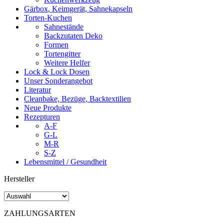
Gärbox, Keimgerät, Sahnekapseln
Torten-Kuchen
Sahnestände
Backzutaten Deko
Formen
Tortengitter
Weitere Helfer
Lock & Lock Dosen
Unser Sonderangebot
Literatur
Cleanbake, Bezüge, Backtextilien
Neue Produkte
Rezepturen
A-F
G-L
M-R
S-Z
Lebensmittel / Gesundheit
Hersteller
ZAHLUNGSARTEN