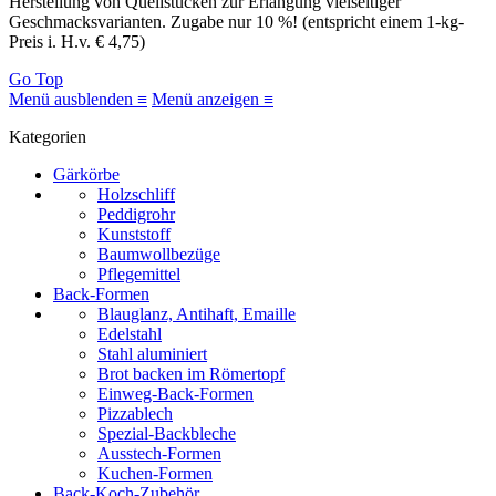
Herstellung von Quellstücken zur Erlangung vielseitiger
Geschmacksvarianten. Zugabe nur 10 %! (entspricht einem 1-kg-
Preis i. H.v. € 4,75)
Go Top
Menü ausblenden ≡
Menü anzeigen ≡
Kategorien
Gärkörbe
Holzschliff
Peddigrohr
Kunststoff
Baumwollbezüge
Pflegemittel
Back-Formen
Blauglanz, Antihaft, Emaille
Edelstahl
Stahl aluminiert
Brot backen im Römertopf
Einweg-Back-Formen
Pizzablech
Spezial-Backbleche
Ausstech-Formen
Kuchen-Formen
Back-Koch-Zubehör