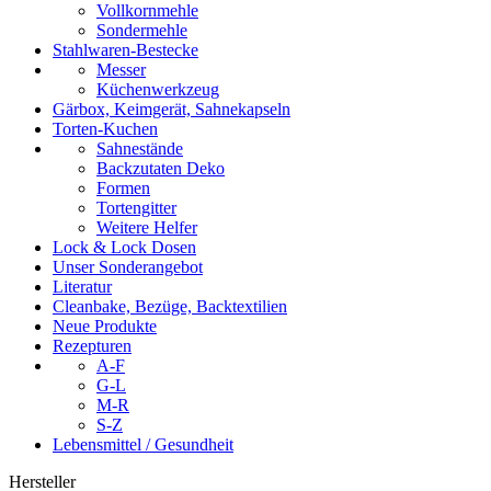
Vollkornmehle
Sondermehle
Stahlwaren-Bestecke
Messer
Küchenwerkzeug
Gärbox, Keimgerät, Sahnekapseln
Torten-Kuchen
Sahnestände
Backzutaten Deko
Formen
Tortengitter
Weitere Helfer
Lock & Lock Dosen
Unser Sonderangebot
Literatur
Cleanbake, Bezüge, Backtextilien
Neue Produkte
Rezepturen
A-F
G-L
M-R
S-Z
Lebensmittel / Gesundheit
Hersteller