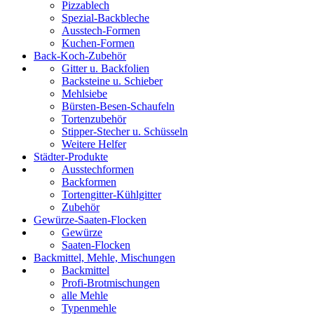
Pizzablech
Spezial-Backbleche
Ausstech-Formen
Kuchen-Formen
Back-Koch-Zubehör
Gitter u. Backfolien
Backsteine u. Schieber
Mehlsiebe
Bürsten-Besen-Schaufeln
Tortenzubehör
Stipper-Stecher u. Schüsseln
Weitere Helfer
Städter-Produkte
Ausstechformen
Backformen
Tortengitter-Kühlgitter
Zubehör
Gewürze-Saaten-Flocken
Gewürze
Saaten-Flocken
Backmittel, Mehle, Mischungen
Backmittel
Profi-Brotmischungen
alle Mehle
Typenmehle