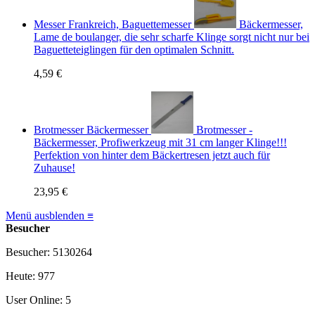
Messer Frankreich, Baguettemesser
Bäckermesser,
Lame de boulanger, die sehr scharfe Klinge sorgt nicht nur bei
Baguetteteiglingen für den optimalen Schnitt.
4,59 €
Brotmesser Bäckermesser
Brotmesser -
Bäckermesser, Profiwerkzeug mit 31 cm langer Klinge!!!
Perfektion von hinter dem Bäckertresen jetzt auch für
Zuhause!
23,95 €
Menü ausblenden ≡
Besucher
Besucher: 5130264
Heute: 977
User Online: 5