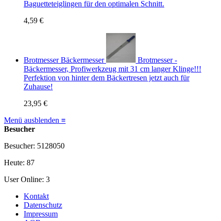
Baguetteteiglingen für den optimalen Schnitt.
4,59 €
Brotmesser Bäckermesser
Brotmesser -
Bäckermesser, Profiwerkzeug mit 31 cm langer Klinge!!!
Perfektion von hinter dem Bäckertresen jetzt auch für
Zuhause!
23,95 €
Menü ausblenden ≡
Besucher
Besucher: 5128050
Heute: 87
User Online: 3
Kontakt
Datenschutz
Impressum