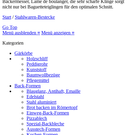
Bäckermesser, Lame de boulanger, die sehr scharfe Klinge sorgt
nicht nur bei Baguetteteiglingen für den optimalen Schnitt.
Start
/
Stahlwaren-Bestecke
Go Top
Menü ausblenden ≡
Menü anzeigen ≡
Kategorien
Gärkörbe
Holzschliff
Peddigrohr
Kunststoff
Baumwollbezüge
Pflegemittel
Back-Formen
Blauglanz, Antihaft, Emaille
Edelstahl
Stahl aluminiert
Brot backen im Römertopf
Einweg-Back-Formen
Pizzablech
Spezial-Backbleche
Ausstech-Formen
Kuchen-Formen