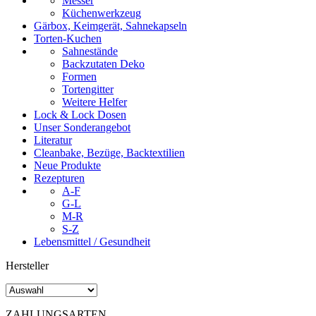
Messer
Küchenwerkzeug
Gärbox, Keimgerät, Sahnekapseln
Torten-Kuchen
Sahnestände
Backzutaten Deko
Formen
Tortengitter
Weitere Helfer
Lock & Lock Dosen
Unser Sonderangebot
Literatur
Cleanbake, Bezüge, Backtextilien
Neue Produkte
Rezepturen
A-F
G-L
M-R
S-Z
Lebensmittel / Gesundheit
Hersteller
ZAHLUNGSARTEN