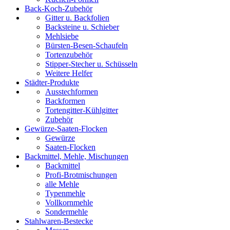
Back-Koch-Zubehör
Gitter u. Backfolien
Backsteine u. Schieber
Mehlsiebe
Bürsten-Besen-Schaufeln
Tortenzubehör
Stipper-Stecher u. Schüsseln
Weitere Helfer
Städter-Produkte
Ausstechformen
Backformen
Tortengitter-Kühlgitter
Zubehör
Gewürze-Saaten-Flocken
Gewürze
Saaten-Flocken
Backmittel, Mehle, Mischungen
Backmittel
Profi-Brotmischungen
alle Mehle
Typenmehle
Vollkornmehle
Sondermehle
Stahlwaren-Bestecke