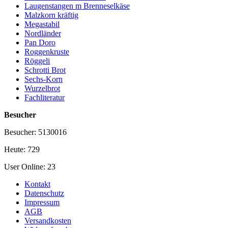
Laugenstangen m Brenneselkäse
Malzkorn kräftig
Megastabil
Nordländer
Pan Doro
Roggenkruste
Röggeli
Schrotti Brot
Sechs-Korn
Wurzelbrot
Fachliteratur
Besucher
Besucher: 5130016
Heute: 729
User Online: 23
Kontakt
Datenschutz
Impressum
AGB
Versandkosten