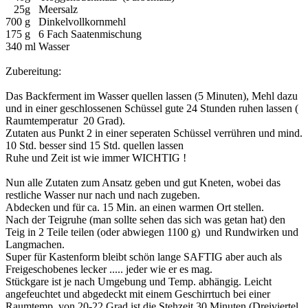
25g Meersalz
700 g Dinkelvollkornmehl
175 g 6 Fach Saatenmischung
340 ml Wasser
Zubereitung:
Das Backferment im Wasser quellen lassen (5 Minuten), Mehl dazu
und in einer geschlossenen Schüssel gute 24 Stunden ruhen lassen (
Raumtemperatur 20 Grad).
Zutaten aus Punkt 2 in einer seperaten Schüssel verrühren und mind.
10 Std. besser sind 15 Std. quellen lassen
Ruhe und Zeit ist wie immer WICHTIG !
Nun alle Zutaten zum Ansatz geben und gut Kneten, wobei das
restliche Wasser nur nach und nach zugeben.
Abdecken und für ca. 15 Min. an einen warmen Ort stellen.
Nach der Teigruhe (man sollte sehen das sich was getan hat) den
Teig in 2 Teile teilen (oder abwiegen 1100 g) und Rundwirken und
Langmachen.
Super für Kastenform bleibt schön lange SAFTIG aber auch als
Freigeschobenes lecker ..... jeder wie er es mag.
Stückgare ist je nach Umgebung und Temp. abhängig. Leicht
angefeuchtet und abgedeckt mit einem Geschirrtuch bei einer
Raumtemp. von 20-22 Grad ist die Stehzeit 30 Minuten (Dreiviertel