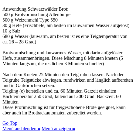
Anwendung Schwarzwälder Brot:
500 g Brotvormischung Altenburger
500 g Weizenmehl Type 550
30 g Hefe (Frischhefe, am besten im lauwarmen Wasser aufgelöst)
10 g Salz
680 g Wasser (lauwarm, am besten ist es eine Teigtemperatur von
ca. 26 – 28 Grad)
Brotvormischung und lauwarmes Wasser, mit darin aufgelöster
Hefe, zusammenbringen. Diese Mischung 8 Minuten kneten (5
Minuten langsam, die restlichen 3 Minuten schneller).
Nach dem Kneten 25 Minuten den Teig ruhen lassen. Nach der
Teigruhe Teigstücke abwiegen, rundwirken und länglich aufbereiten
und in Gärkörbchen setzen.
Teigling (e) herstellen und ca. 60 Minuten Garzeit einhalten
Backtemperatur 250 Grad, fallend auf 200 Grad. Backzeit: 60
Minuten
Diese Profimischung ist für freigeschobene Brote geeignet, kann
aber auch im Brotbackautomaten zubereitet werden.
Go Top
Menü ausblenden ≡
Menü anzeigen ≡