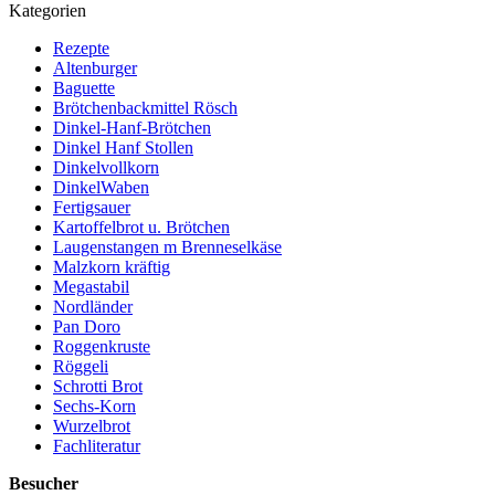
Kategorien
Rezepte
Altenburger
Baguette
Brötchenbackmittel Rösch
Dinkel-Hanf-Brötchen
Dinkel Hanf Stollen
Dinkelvollkorn
DinkelWaben
Fertigsauer
Kartoffelbrot u. Brötchen
Laugenstangen m Brenneselkäse
Malzkorn kräftig
Megastabil
Nordländer
Pan Doro
Roggenkruste
Röggeli
Schrotti Brot
Sechs-Korn
Wurzelbrot
Fachliteratur
Besucher