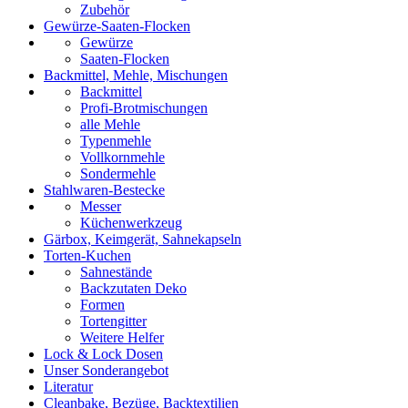
Zubehör
Gewürze-Saaten-Flocken
Gewürze
Saaten-Flocken
Backmittel, Mehle, Mischungen
Backmittel
Profi-Brotmischungen
alle Mehle
Typenmehle
Vollkornmehle
Sondermehle
Stahlwaren-Bestecke
Messer
Küchenwerkzeug
Gärbox, Keimgerät, Sahnekapseln
Torten-Kuchen
Sahnestände
Backzutaten Deko
Formen
Tortengitter
Weitere Helfer
Lock & Lock Dosen
Unser Sonderangebot
Literatur
Cleanbake, Bezüge, Backtextilien