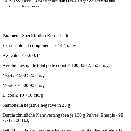
INHALTSSTOFFE: Reines Rapslecithin (48%), Träger Weizenmehl und
Fliessmittel Kieselsäure
Parameter Specification Result Unit
Extractable fat components ≥ 44 45,1 %
Aw-value ≤ 0.6 0.44
Aerobe mesophile total plate count ≤ 100,000 2.550 cfu/g
Yeasts ≤ 500 520 cfu/g
Moulds ≤ 500 90 cfu/g
E. coli ≤ 10 <10 cfu/g
Salmonella negative negative in 25 g
Durchschnittliche Nährwertangaben je 100 g Pulver: Energie 498
kcal / 2063 kJ,
Fett 44 g, - davon gesättigte Fettsäuren 7,5 g, Kohlenhydrate 23 g, -