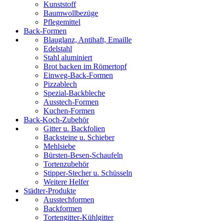
Kunststoff
Baumwollbezüge
Pflegemittel
Back-Formen
Blauglanz, Antihaft, Emaille
Edelstahl
Stahl aluminiert
Brot backen im Römertopf
Einweg-Back-Formen
Pizzablech
Spezial-Backbleche
Ausstech-Formen
Kuchen-Formen
Back-Koch-Zubehör
Gitter u. Backfolien
Backsteine u. Schieber
Mehlsiebe
Bürsten-Besen-Schaufeln
Tortenzubehör
Stipper-Stecher u. Schüsseln
Weitere Helfer
Städter-Produkte
Ausstechformen
Backformen
Tortengitter-Kühlgitter