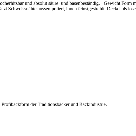
 hocherhitzbar und absolut säure- und basenbeständig. - Gewicht Form
lzt.Schweissnähte aussen poliert, innen feinstgestrahlt. Deckel als los
e Profibackform der Traditionsbäcker und Backindustrie.