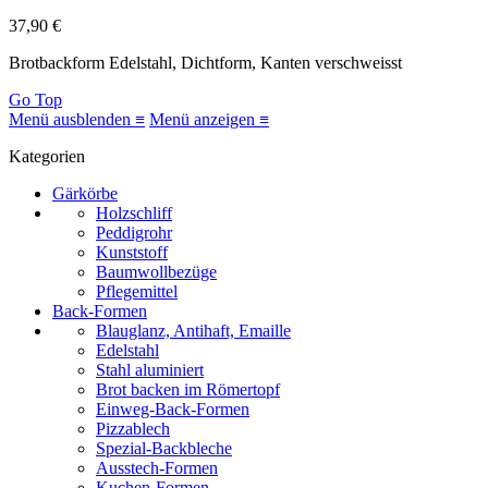
37,90 €
Brotbackform Edelstahl, Dichtform, Kanten verschweisst
Go Top
Menü ausblenden ≡
Menü anzeigen ≡
Kategorien
Gärkörbe
Holzschliff
Peddigrohr
Kunststoff
Baumwollbezüge
Pflegemittel
Back-Formen
Blauglanz, Antihaft, Emaille
Edelstahl
Stahl aluminiert
Brot backen im Römertopf
Einweg-Back-Formen
Pizzablech
Spezial-Backbleche
Ausstech-Formen
Kuchen-Formen