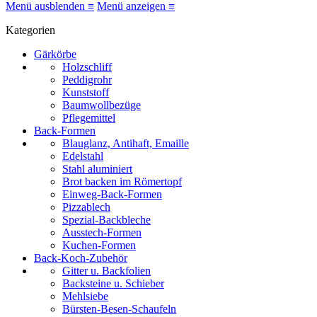
Menü ausblenden ≡
Menü anzeigen ≡
Kategorien
Gärkörbe
Holzschliff
Peddigrohr
Kunststoff
Baumwollbezüge
Pflegemittel
Back-Formen
Blauglanz, Antihaft, Emaille
Edelstahl
Stahl aluminiert
Brot backen im Römertopf
Einweg-Back-Formen
Pizzablech
Spezial-Backbleche
Ausstech-Formen
Kuchen-Formen
Back-Koch-Zubehör
Gitter u. Backfolien
Backsteine u. Schieber
Mehlsiebe
Bürsten-Besen-Schaufeln