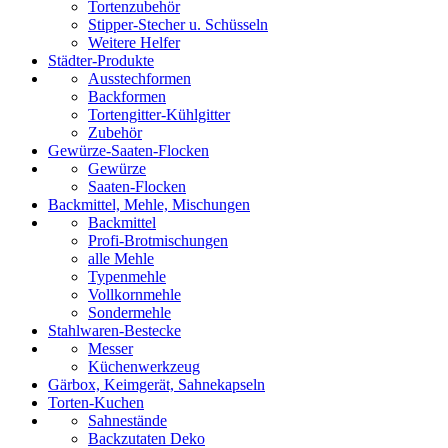
Tortenzubehör
Stipper-Stecher u. Schüsseln
Weitere Helfer
Städter-Produkte
Ausstechformen
Backformen
Tortengitter-Kühlgitter
Zubehör
Gewürze-Saaten-Flocken
Gewürze
Saaten-Flocken
Backmittel, Mehle, Mischungen
Backmittel
Profi-Brotmischungen
alle Mehle
Typenmehle
Vollkornmehle
Sondermehle
Stahlwaren-Bestecke
Messer
Küchenwerkzeug
Gärbox, Keimgerät, Sahnekapseln
Torten-Kuchen
Sahnestände
Backzutaten Deko