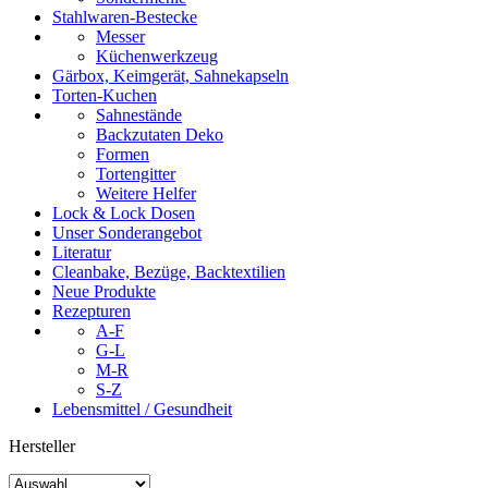
Stahlwaren-Bestecke
Messer
Küchenwerkzeug
Gärbox, Keimgerät, Sahnekapseln
Torten-Kuchen
Sahnestände
Backzutaten Deko
Formen
Tortengitter
Weitere Helfer
Lock & Lock Dosen
Unser Sonderangebot
Literatur
Cleanbake, Bezüge, Backtextilien
Neue Produkte
Rezepturen
A-F
G-L
M-R
S-Z
Lebensmittel / Gesundheit
Hersteller