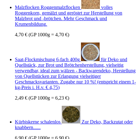
Malzflocken Roggenmalzflocken
volles
Roggenkorn, gemälzt und geröstet zur Herstellung von
Malzbrot und -brötchen. Mehr Geschmack und
Krumenbildung.
4,70 €
(GP 1000g = 4,70 €)
Saat-Flockmischung 6-fach 400g
für Deko und
Quellstäck, zur Brot und Brötchenherstellung, vielseitig
verwendbar, ideal zum wälzen - Backwarendeko, Herstellung
von Quellstücken zur Erlangung vielseitiger
Geschmacksvarianten. Zugabe nur 10 %! (entspricht einem 1-
kg-Preis i. H.v. € 4,75)
2,49 €
(GP 1000g = 6,23 €)
Kürbiskerne schalenlos
Zur Deko, Backzutat oder
knabbern......
6,90 €
(GP 1000g = 6,90 €)