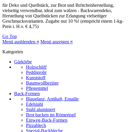
für Deko und Quellstäck, zur Brot und Brötchenherstellung,
vielseitig verwendbar, ideal zum wälzen - Backwarendeko,
Herstellung von Quellstücken zur Erlangung vielseitiger
Geschmacksvarianten. Zugabe nur 10 %! (entspricht einem 1-kg-
Preis i. H.v. € 4,75)
Go Top
Menü ausblenden ≡
Menü anzeigen ≡
Kategorien
Gärkörbe
Holzschliff
Peddigrohr
Kunststoff
Baumwollbezüge
Pflegemittel
Back-Formen
Blauglanz, Antihaft, Emaille
Edelstahl
Stahl aluminiert
Brot backen im Römertopf
Einweg-Back-Formen
Pizzablech
Spezial-Backbleche