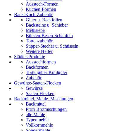
Ausstech-Formen
Kuchen-Formen
Back-Koch-Zubehör
Gitter u. Backfolien
Backsteine u. Schieber
Mehlsiebe
Bürsten-Besen-Schaufeln
Tortenzubehör
Stipper-Stecher u. Schüsseln
Weitere Helfer
Städter-Produkte
Ausstechformen
Backformen
Tortengitter-Kühlgitter
Zubehör
Gewürze-Saaten-Flocken
Gewürze
Saaten-Flocken
Backmittel, Mehle, Mischungen
Backmittel
Profi-Brotmischungen
alle Mehle
Typenmehle
Vollkornmehle
Sondermehle