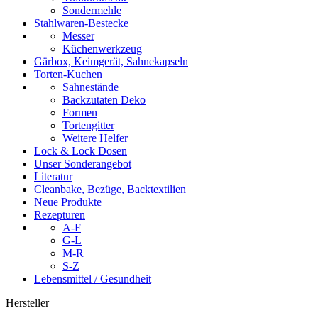
Sondermehle
Stahlwaren-Bestecke
Messer
Küchenwerkzeug
Gärbox, Keimgerät, Sahnekapseln
Torten-Kuchen
Sahnestände
Backzutaten Deko
Formen
Tortengitter
Weitere Helfer
Lock & Lock Dosen
Unser Sonderangebot
Literatur
Cleanbake, Bezüge, Backtextilien
Neue Produkte
Rezepturen
A-F
G-L
M-R
S-Z
Lebensmittel / Gesundheit
Hersteller