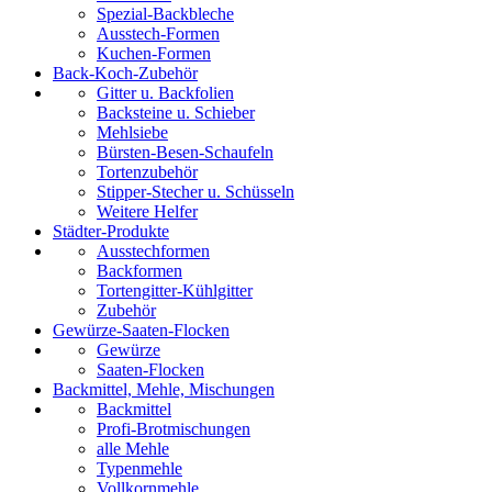
Spezial-Backbleche
Ausstech-Formen
Kuchen-Formen
Back-Koch-Zubehör
Gitter u. Backfolien
Backsteine u. Schieber
Mehlsiebe
Bürsten-Besen-Schaufeln
Tortenzubehör
Stipper-Stecher u. Schüsseln
Weitere Helfer
Städter-Produkte
Ausstechformen
Backformen
Tortengitter-Kühlgitter
Zubehör
Gewürze-Saaten-Flocken
Gewürze
Saaten-Flocken
Backmittel, Mehle, Mischungen
Backmittel
Profi-Brotmischungen
alle Mehle
Typenmehle
Vollkornmehle