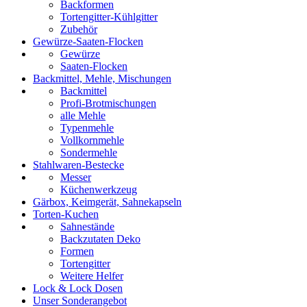
Backformen
Tortengitter-Kühlgitter
Zubehör
Gewürze-Saaten-Flocken
Gewürze
Saaten-Flocken
Backmittel, Mehle, Mischungen
Backmittel
Profi-Brotmischungen
alle Mehle
Typenmehle
Vollkornmehle
Sondermehle
Stahlwaren-Bestecke
Messer
Küchenwerkzeug
Gärbox, Keimgerät, Sahnekapseln
Torten-Kuchen
Sahnestände
Backzutaten Deko
Formen
Tortengitter
Weitere Helfer
Lock & Lock Dosen
Unser Sonderangebot