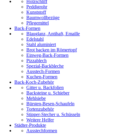
Holzschliff
Peddigrohr
Kunststoff
Baumwollbezüge
Pflegemittel
Back-Formen
Blauglanz, Antihaft, Emaille
Edelstahl
Stahl aluminiert
Brot backen im Römertopf
Einweg-Back-Formen
Pizzablech
Spezial-Backbleche
Ausstech-Formen
Kuchen-Formen
Back-Koch-Zubehör
Gitter u. Backfolien
Backsteine u. Schieber
Mehlsiebe
Bürsten-Besen-Schaufeln
Tortenzubehör
Stipper-Stecher u. Schüsseln
Weitere Helfer
Städter-Produkte
Ausstechformen