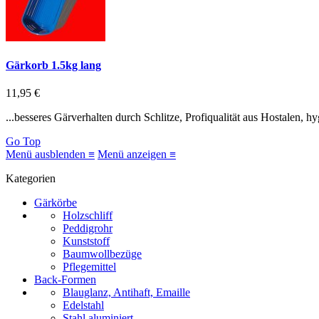
Gärkorb 1.5kg lang
11,95 €
...besseres Gärverhalten durch Schlitze, Profiqualität aus Hostalen, 
Go Top
Menü ausblenden ≡
Menü anzeigen ≡
Kategorien
Gärkörbe
Holzschliff
Peddigrohr
Kunststoff
Baumwollbezüge
Pflegemittel
Back-Formen
Blauglanz, Antihaft, Emaille
Edelstahl
Stahl aluminiert