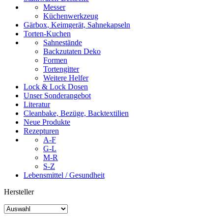
Messer
Küchenwerkzeug
Gärbox, Keimgerät, Sahnekapseln
Torten-Kuchen
Sahnestände
Backzutaten Deko
Formen
Tortengitter
Weitere Helfer
Lock & Lock Dosen
Unser Sonderangebot
Literatur
Cleanbake, Bezüge, Backtextilien
Neue Produkte
Rezepturen
A-F
G-L
M-R
S-Z
Lebensmittel / Gesundheit
Hersteller