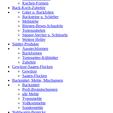
Kuchen-Formen
Back-Koch-Zubehör
Gitter u. Backfolien
Backsteine u. Schieber
Mehlsiebe
Bürsten-Besen-Schaufeln
Tortenzubehör
Stipper-Stecher u. Schüsseln
Weitere Helfer
Städter-Produkte
Ausstechformen
Backformen
Tortengitter-Kühlgitter
Zubehör
Gewürze-Saaten-Flocken
Gewürze
Saaten-Flocken
Backmittel, Mehle, Mischungen
Backmittel
Profi-Brotmischungen
alle Mehle
Typenmehle
Vollkornmehle
Sondermehle
Stahlwaren-Bestecke