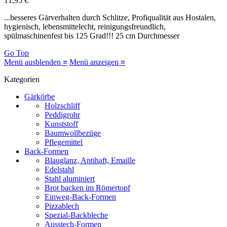
11,95 €
...besseres Gärverhalten durch Schlitze, Profiqualität aus Hostalen,
hygienisch, lebensmittelecht, reinigungsfreundlich,
spülmaschinenfest bis 125 Grad!!! 25 cm Durchmesser
Go Top
Menü ausblenden ≡
Menü anzeigen ≡
Kategorien
Gärkörbe
Holzschliff
Peddigrohr
Kunststoff
Baumwollbezüge
Pflegemittel
Back-Formen
Blauglanz, Antihaft, Emaille
Edelstahl
Stahl aluminiert
Brot backen im Römertopf
Einweg-Back-Formen
Pizzablech
Spezial-Backbleche
Ausstech-Formen