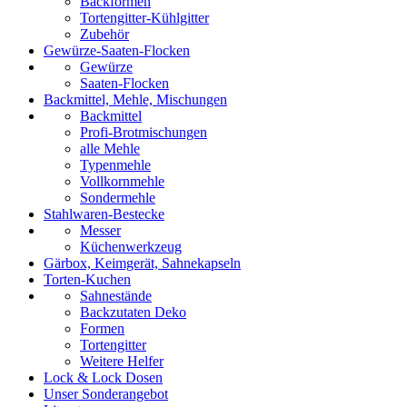
Backformen
Tortengitter-Kühlgitter
Zubehör
Gewürze-Saaten-Flocken
Gewürze
Saaten-Flocken
Backmittel, Mehle, Mischungen
Backmittel
Profi-Brotmischungen
alle Mehle
Typenmehle
Vollkornmehle
Sondermehle
Stahlwaren-Bestecke
Messer
Küchenwerkzeug
Gärbox, Keimgerät, Sahnekapseln
Torten-Kuchen
Sahnestände
Backzutaten Deko
Formen
Tortengitter
Weitere Helfer
Lock & Lock Dosen
Unser Sonderangebot