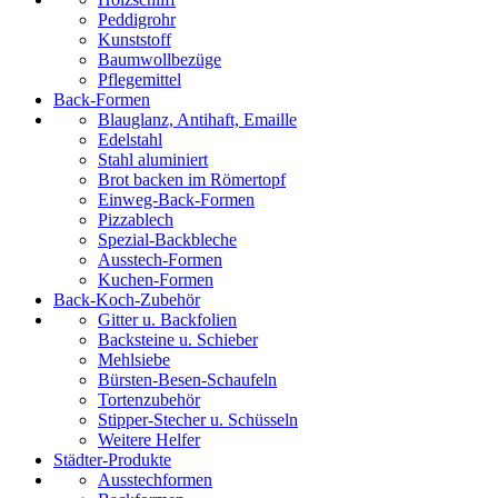
Peddigrohr
Kunststoff
Baumwollbezüge
Pflegemittel
Back-Formen
Blauglanz, Antihaft, Emaille
Edelstahl
Stahl aluminiert
Brot backen im Römertopf
Einweg-Back-Formen
Pizzablech
Spezial-Backbleche
Ausstech-Formen
Kuchen-Formen
Back-Koch-Zubehör
Gitter u. Backfolien
Backsteine u. Schieber
Mehlsiebe
Bürsten-Besen-Schaufeln
Tortenzubehör
Stipper-Stecher u. Schüsseln
Weitere Helfer
Städter-Produkte
Ausstechformen