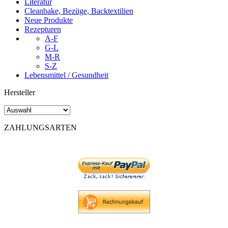
Literatur
Cleanbake, Bezüge, Backtextilien
Neue Produkte
Rezepturen
A-F
G-L
M-R
S-Z
Lebensmittel / Gesundheit
Hersteller
ZAHLUNGSARTEN