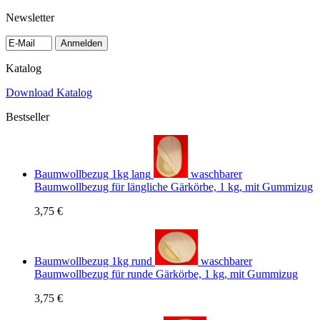
Newsletter
Anmelden
Katalog
Download Katalog
Bestseller
Baumwollbezug 1kg lang
waschbarer
Baumwollbezug für längliche Gärkörbe, 1 kg, mit Gummizug
3,75 €
Baumwollbezug 1kg rund
waschbarer
Baumwollbezug für runde Gärkörbe, 1 kg, mit Gummizug
3,75 €