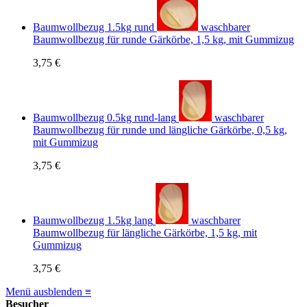
Baumwollbezug 1.5kg rund
waschbarer
Baumwollbezug für runde Gärkörbe, 1,5 kg, mit Gummizug
3,75 €
Baumwollbezug 0.5kg rund-lang
waschbarer
Baumwollbezug für runde und längliche Gärkörbe, 0,5 kg,
mit Gummizug
3,75 €
Baumwollbezug 1.5kg lang
waschbarer
Baumwollbezug für längliche Gärkörbe, 1,5 kg, mit
Gummizug
3,75 €
Menü ausblenden ≡
Besucher