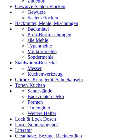
Zubehör
Gewürze-Saaten-Flocken
Gewürze
Saaten-Flocken
Backmittel, Mehle, Mischungen
Backmittel
Profi-Brotmischungen
alle Mehle
Typenmehle
Vollkornmehle
Sondermehle
Stahlwaren-Bestecke
Messer
Küchenwerkzeug
Gärbox, Keimgerät, Sahnekapseln
Torten-Kuchen
Sahnestände
Backzutaten Deko
Formen
Tortengitter
Weitere Helfer
Lock & Lock Dosen
Unser Sonderangebot
Literatur
Cleanbake, Bezüge, Backtextilien