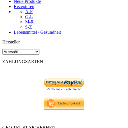
Neue Produkte
Rezepturen
A-F
G-L
M-R
S-Z
Lebensmittel / Gesundheit
Hersteller
ZAHLUNGSARTEN
GEO TRUST SICHERHEIT