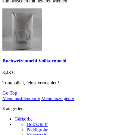
zum Mischen mit helleren Mehlen
Buchweizenmehl Vollkornmehl
3,48 €
Topqualität, feinst vermahlen!
Go Top
Menü ausblenden ≡
Menü anzeigen ≡
Kategorien
Gärkörbe
Holzschliff
Peddigrohr