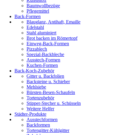
Kunststoff
Baumwollbezüge
Pflegemittel
Back-Formen
Blauglanz, Antihaft, Emaille
Edelstahl
Stahl aluminiert
Brot backen im Römertopf
Einweg-Back-Formen
Pizzablech
Spezial-Backbleche
Ausstech-Formen
Kuchen-Formen
Back-Koch-Zubehör
Gitter u. Backfolien
Backsteine u. Schieber
Mehlsiebe
Bürsten-Besen-Schaufeln
Tortenzubehör
Stipper-Stecher u. Schüsseln
Weitere Helfer
Städter-Produkte
Ausstechformen
Backformen
Tortengitter-Kühlgitter