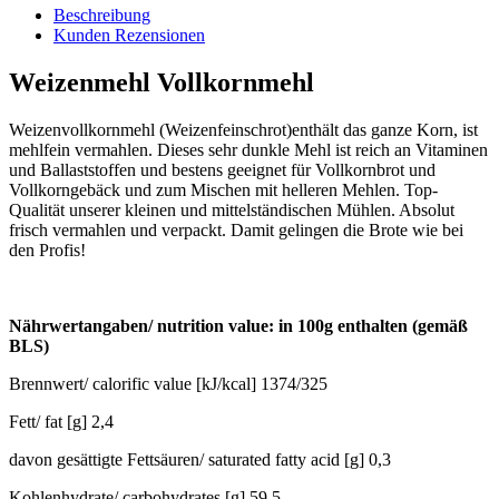
Beschreibung
Kunden Rezensionen
Weizenmehl Vollkornmehl
Weizenvollkornmehl (Weizenfeinschrot)enthält das ganze Korn, ist
mehlfein vermahlen. Dieses sehr dunkle Mehl ist reich an Vitaminen
und Ballaststoffen und bestens geeignet für Vollkornbrot und
Vollkorngebäck und zum Mischen mit helleren Mehlen. Top-
Qualität unserer kleinen und mittelständischen Mühlen. Absolut
frisch vermahlen und verpackt. Damit gelingen die Brote wie bei
den Profis!
Nährwertangaben/ nutrition value: in 100g enthalten (gemäß
BLS)
Brennwert/ calorific value [kJ/kcal] 1374/325
Fett/ fat [g] 2,4
davon gesättigte Fettsäuren/ saturated fatty acid [g] 0,3
Kohlenhydrate/ carbohydrates [g] 59,5