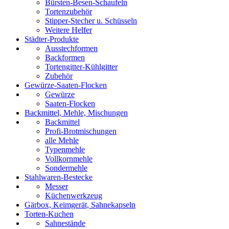
Bürsten-Besen-Schaufeln
Tortenzubehör
Stipper-Stecher u. Schüsseln
Weitere Helfer
Städter-Produkte
Ausstechformen
Backformen
Tortengitter-Kühlgitter
Zubehör
Gewürze-Saaten-Flocken
Gewürze
Saaten-Flocken
Backmittel, Mehle, Mischungen
Backmittel
Profi-Brotmischungen
alle Mehle
Typenmehle
Vollkornmehle
Sondermehle
Stahlwaren-Bestecke
Messer
Küchenwerkzeug
Gärbox, Keimgerät, Sahnekapseln
Torten-Kuchen
Sahnestände