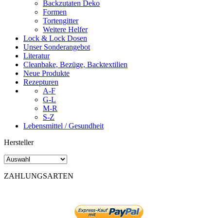
Backzutaten Deko
Formen
Tortengitter
Weitere Helfer
Lock & Lock Dosen
Unser Sonderangebot
Literatur
Cleanbake, Bezüge, Backtextilien
Neue Produkte
Rezepturen
A-F
G-L
M-R
S-Z
Lebensmittel / Gesundheit
Hersteller
ZAHLUNGSARTEN