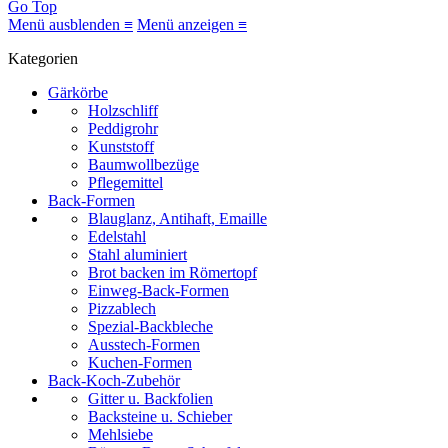
Go Top
Menü ausblenden ≡
Menü anzeigen ≡
Kategorien
Gärkörbe
Holzschliff
Peddigrohr
Kunststoff
Baumwollbezüge
Pflegemittel
Back-Formen
Blauglanz, Antihaft, Emaille
Edelstahl
Stahl aluminiert
Brot backen im Römertopf
Einweg-Back-Formen
Pizzablech
Spezial-Backbleche
Ausstech-Formen
Kuchen-Formen
Back-Koch-Zubehör
Gitter u. Backfolien
Backsteine u. Schieber
Mehlsiebe