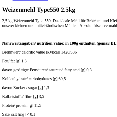
Weizenmehl Type550 2.5kg
2,5 kg Weizenmehl Type 550. Das ideale Mehl für Brötchen und Kleing
unserer kleinen und mittelständischen Mühlen. Absolut frisch vermahl
Nährwertangaben/ nutrition value: in 100g enthalten (gemäß BL
Brennwert/ calorific value [kJ/kcal] 1420/336
Fett/ fat [g] 1,3
davon gesättigte Fettsäuren/ saturated fatty acid [g] 0,3
Kohlenhydrate/ carbohydrates [g] 69,5
davon Zucker / sugar [g] 1,3
Ballaststoffe/ fibre [g] 3,5
Protein/ protein [g] 11,5
Salz/ salt [mg] < 0,1