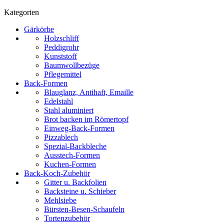
Kategorien
Gärkörbe
Holzschliff
Peddigrohr
Kunststoff
Baumwollbezüge
Pflegemittel
Back-Formen
Blauglanz, Antihaft, Emaille
Edelstahl
Stahl aluminiert
Brot backen im Römertopf
Einweg-Back-Formen
Pizzablech
Spezial-Backbleche
Ausstech-Formen
Kuchen-Formen
Back-Koch-Zubehör
Gitter u. Backfolien
Backsteine u. Schieber
Mehlsiebe
Bürsten-Besen-Schaufeln
Tortenzubehör