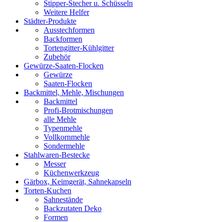
Stipper-Stecher u. Schüsseln
Weitere Helfer
Städter-Produkte
Ausstechformen
Backformen
Tortengitter-Kühlgitter
Zubehör
Gewürze-Saaten-Flocken
Gewürze
Saaten-Flocken
Backmittel, Mehle, Mischungen
Backmittel
Profi-Brotmischungen
alle Mehle
Typenmehle
Vollkornmehle
Sondermehle
Stahlwaren-Bestecke
Messer
Küchenwerkzeug
Gärbox, Keimgerät, Sahnekapseln
Torten-Kuchen
Sahnestände
Backzutaten Deko
Formen