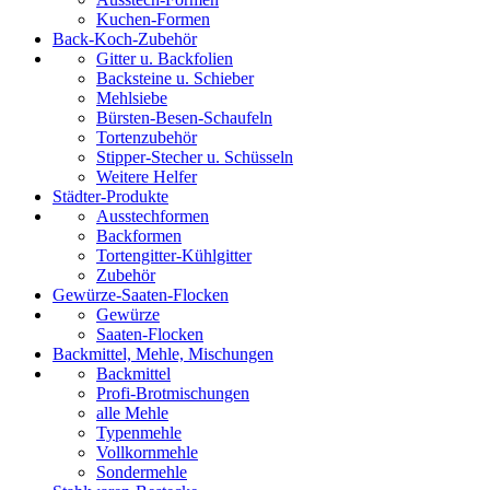
Kuchen-Formen
Back-Koch-Zubehör
Gitter u. Backfolien
Backsteine u. Schieber
Mehlsiebe
Bürsten-Besen-Schaufeln
Tortenzubehör
Stipper-Stecher u. Schüsseln
Weitere Helfer
Städter-Produkte
Ausstechformen
Backformen
Tortengitter-Kühlgitter
Zubehör
Gewürze-Saaten-Flocken
Gewürze
Saaten-Flocken
Backmittel, Mehle, Mischungen
Backmittel
Profi-Brotmischungen
alle Mehle
Typenmehle
Vollkornmehle
Sondermehle