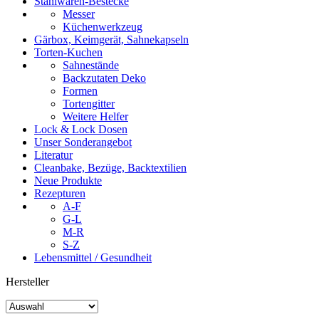
Stahlwaren-Bestecke
Messer
Küchenwerkzeug
Gärbox, Keimgerät, Sahnekapseln
Torten-Kuchen
Sahnestände
Backzutaten Deko
Formen
Tortengitter
Weitere Helfer
Lock & Lock Dosen
Unser Sonderangebot
Literatur
Cleanbake, Bezüge, Backtextilien
Neue Produkte
Rezepturen
A-F
G-L
M-R
S-Z
Lebensmittel / Gesundheit
Hersteller