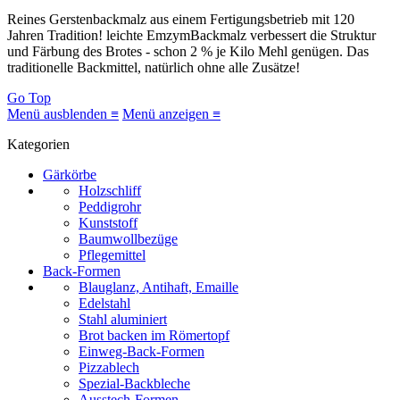
Reines Gerstenbackmalz aus einem Fertigungsbetrieb mit 120
Jahren Tradition! leichte EmzymBackmalz verbessert die Struktur
und Färbung des Brotes - schon 2 % je Kilo Mehl genügen. Das
traditionelle Backmittel, natürlich ohne alle Zusätze!
Go Top
Menü ausblenden ≡
Menü anzeigen ≡
Kategorien
Gärkörbe
Holzschliff
Peddigrohr
Kunststoff
Baumwollbezüge
Pflegemittel
Back-Formen
Blauglanz, Antihaft, Emaille
Edelstahl
Stahl aluminiert
Brot backen im Römertopf
Einweg-Back-Formen
Pizzablech
Spezial-Backbleche
Ausstech-Formen