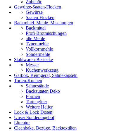
Zubehör
Gewürze-Saaten-Flocken
Gewürze
Saaten-Flocken
Backmittel, Mehle, Mischungen
Backmittel
Profi-Brotmischungen
alle Mehle
Typenmehle
Vollkornmehle
Sondermehle
Stahlwaren-Bestecke
Messer
Küchenwerkzeug
Gärbox, Keimgerät, Sahnekapseln
Torten-Kuchen
Sahnestände
Backzutaten Deko
Formen
Tortengitter
Weitere Helfer
Lock & Lock Dosen
Unser Sonderangebot
Literatur
Cleanbake, Bezüge, Backtextilien