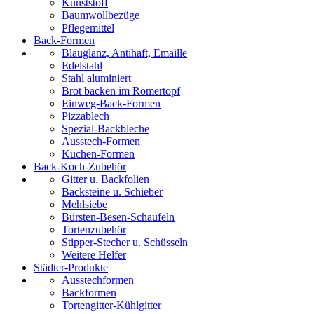
Kunststoff
Baumwollbezüge
Pflegemittel
Back-Formen
Blauglanz, Antihaft, Emaille
Edelstahl
Stahl aluminiert
Brot backen im Römertopf
Einweg-Back-Formen
Pizzablech
Spezial-Backbleche
Ausstech-Formen
Kuchen-Formen
Back-Koch-Zubehör
Gitter u. Backfolien
Backsteine u. Schieber
Mehlsiebe
Bürsten-Besen-Schaufeln
Tortenzubehör
Stipper-Stecher u. Schüsseln
Weitere Helfer
Städter-Produkte
Ausstechformen
Backformen
Tortengitter-Kühlgitter