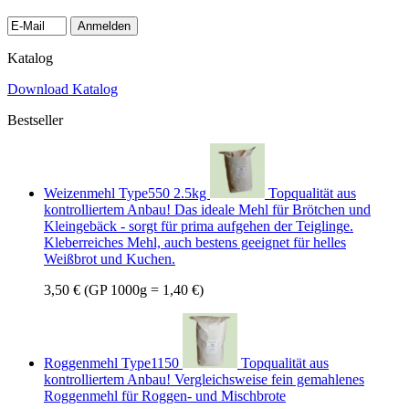
Anmelden
Katalog
Download Katalog
Bestseller
Weizenmehl Type550 2.5kg
Topqualität aus
kontrolliertem Anbau! Das ideale Mehl für Brötchen und
Kleingebäck - sorgt für prima aufgehen der Teiglinge.
Kleberreiches Mehl, auch bestens geeignet für helles
Weißbrot und Kuchen.
3,50 €
(GP 1000g = 1,40 €)
Roggenmehl Type1150
Topqualität aus
kontrolliertem Anbau! Vergleichsweise fein gemahlenes
Roggenmehl für Roggen- und Mischbrote