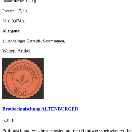
Ballaststoffe: 15,9 g
Protein: 17,1 g
Salz: 0,074 g
Allergene:
glutenhaltiges Getreide, Sesamsamen,
Weitere Artikel
Brotbackmischung ALTENBURGER
6,25 €
Profimischung, welche ansonsten nur den Handwerksbetrieben vorbehal