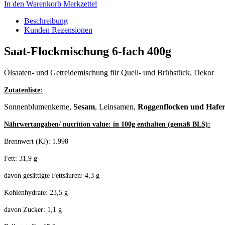
In den Warenkorb
Merkzettel
Beschreibung
Kunden Rezensionen
Saat-Flockmischung 6-fach 400g
Ölsaaten- und Getreidemischung für Quell- und Brühstück, Dekor
Zutatenliste:
Sonnenblumenkerne,
Sesam
, Leinsamen,
Roggenflocken und Hafer
Nährwertangaben/ nutrition value: in 100g enthalten (gemäß BLS):
Brennwert (KJ): 1.998
Fett: 31,9 g
davon gesättigte Fettsäuren: 4,3 g
Kohlenhydrate: 23,5 g
davon Zucker: 1,1 g