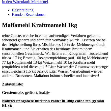
In den Warenkorb
Merkzettel
Beschreibung
Kunden Rezensionen
Malfamehl Kraftmamehl 1kg
reine Gerste, welche in einem aufwendigen Verfahren gekeimt,
schonend gedarrt und dann fein vermahlen wurde. Ersetzen Sie bei
der Teigherstellung Ihres Mischbrotes 10 % der Mehlmenge durch
Kraftmamehl und Sie erhalten das berühmte Brot mit dem
sensationellen Geschmack. Wir liefern ein Kilogramm - ausreichend
für ca. 17 kg Brotteig. Rezeptempfehlung (auf 100 kg Mehleinsatz):
77 kg Roggenmehl 13 kg Weizenmehl 10 kg Kraftma-mehl
(empfohlen wird dieses mit 5 Liter Wasser der Gesamtwassermenge
einzuweichen) 1,6 kg Salz 60 Liter Wasser Verarbeitung wie bei
anderen Brotsorten. Malfabrot bräunt schneller und intensiver!
Zutatenliste:
Gerstenmalz
, geröstet, inaktiv
Nährwertangaben/ nutrition value: in 100g enthalten (gemäß
BLS):