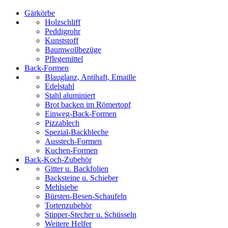
Gärkörbe
Holzschliff
Peddigrohr
Kunststoff
Baumwollbezüge
Pflegemittel
Back-Formen
Blauglanz, Antihaft, Emaille
Edelstahl
Stahl aluminiert
Brot backen im Römertopf
Einweg-Back-Formen
Pizzablech
Spezial-Backbleche
Ausstech-Formen
Kuchen-Formen
Back-Koch-Zubehör
Gitter u. Backfolien
Backsteine u. Schieber
Mehlsiebe
Bürsten-Besen-Schaufeln
Tortenzubehör
Stipper-Stecher u. Schüsseln
Weitere Helfer