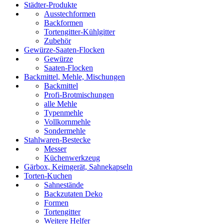
Städter-Produkte
Ausstechformen
Backformen
Tortengitter-Kühlgitter
Zubehör
Gewürze-Saaten-Flocken
Gewürze
Saaten-Flocken
Backmittel, Mehle, Mischungen
Backmittel
Profi-Brotmischungen
alle Mehle
Typenmehle
Vollkornmehle
Sondermehle
Stahlwaren-Bestecke
Messer
Küchenwerkzeug
Gärbox, Keimgerät, Sahnekapseln
Torten-Kuchen
Sahnestände
Backzutaten Deko
Formen
Tortengitter
Weitere Helfer