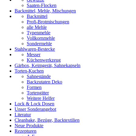
Saaten-Flocken
Backmittel, Mehle, Mischungen
Backmittel
Profi-Brotmischungen
alle Mehle
Typenmehle
Vollkornmehle
Sondermehle
Stahlwaren-Bestecke
Messer
Küchenwerkzeug
Gärbox, Keimgerät, Sahnekapseln
Torten-Kuchen
Sahnestände
Backzutaten Deko
Formen
Tortengitter
Weitere Helfer
Lock & Lock Dosen
Unser Sonderangebot
Literatur
Cleanbake, Bezüge, Backtextilien
Neue Produkte
Rezepturen