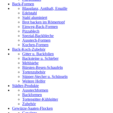
Back-Formen
Blauglanz, Antihaft, Emaille
Edelstahl
Stahl aluminiert
Brot backen im Römertopf
Einweg-Back-Formen
Pizzablech
Spezial-Backbleche
Ausstech-Formen
Kuchen-Formen
Back-Koch-Zubehör
Gitter u. Backfolien
Backsteine u. Schieber
Mehlsiebe
Bürsten-Besen-Schaufeln
Tortenzubehör
Stipper-Stecher u. Schüsseln
Weitere Helfer
Städter-Produkte
Ausstechformen
Backformen
Tortengitter-Kühlgitter
Zubehör
Gewürze-Saaten-Flocken
Gewürze