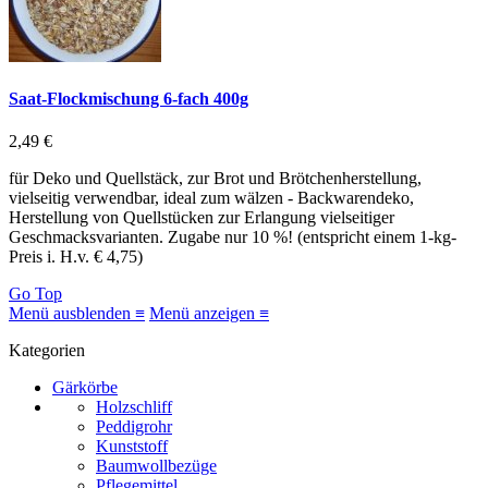
Saat-Flockmischung 6-fach 400g
2,49 €
für Deko und Quellstäck, zur Brot und Brötchenherstellung,
vielseitig verwendbar, ideal zum wälzen - Backwarendeko,
Herstellung von Quellstücken zur Erlangung vielseitiger
Geschmacksvarianten. Zugabe nur 10 %! (entspricht einem 1-kg-
Preis i. H.v. € 4,75)
Go Top
Menü ausblenden ≡
Menü anzeigen ≡
Kategorien
Gärkörbe
Holzschliff
Peddigrohr
Kunststoff
Baumwollbezüge
Pflegemittel