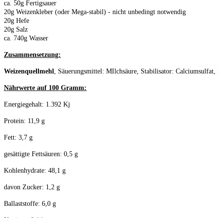
ca. 50g Fertigsauer
20g Weizenkleber (oder Mega-stabil) - nicht unbedingt notwendig
20g Hefe
20g Salz
ca. 740g Wasser
Zusammensetzung:
Weizenquellmehl
, Säuerungsmittel: MIlchsäure, Stabilisator: Calciumsulfa
Nährwerte auf 100 Gramm:
Energiegehalt: 1.392 Kj
Protein: 11,9 g
Fett: 3,7 g
gesättigte Fettsäuren: 0,5 g
Kohlenhydrate: 48,1 g
davon Zucker: 1,2 g
Ballaststoffe: 6,0 g