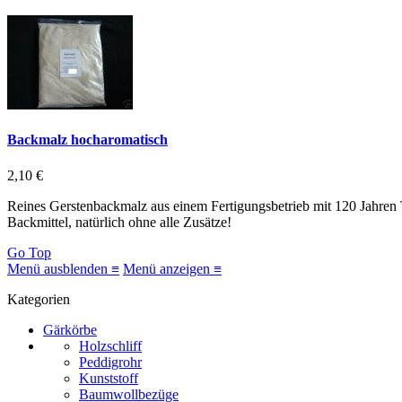
Backmalz hocharomatisch
2,10 €
Reines Gerstenbackmalz aus einem Fertigungsbetrieb mit 120 Jahren T
Backmittel, natürlich ohne alle Zusätze!
Go Top
Menü ausblenden ≡
Menü anzeigen ≡
Kategorien
Gärkörbe
Holzschliff
Peddigrohr
Kunststoff
Baumwollbezüge