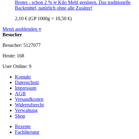
Brotes - schon 2 % je Kilo Mehl genügen. Das traditionelle
Backmittel, natürlich ohne alle Zusätze!
2,10 €
(GP 1000g = 10,50 €)
Menü ausblenden ≡
Besucher
Besucher: 5127077
Heute: 168
User Online: 9
Kontakt
Datenschutz
Impressum
AGB
Versandkosten
Widerrufsrecht
Verwaltung
Shop
Rezepte
Fachliteratur