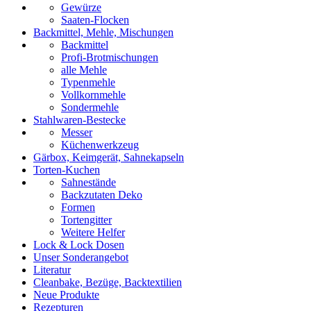
Gewürze
Saaten-Flocken
Backmittel, Mehle, Mischungen
Backmittel
Profi-Brotmischungen
alle Mehle
Typenmehle
Vollkornmehle
Sondermehle
Stahlwaren-Bestecke
Messer
Küchenwerkzeug
Gärbox, Keimgerät, Sahnekapseln
Torten-Kuchen
Sahnestände
Backzutaten Deko
Formen
Tortengitter
Weitere Helfer
Lock & Lock Dosen
Unser Sonderangebot
Literatur
Cleanbake, Bezüge, Backtextilien
Neue Produkte
Rezepturen