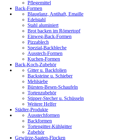
Pflegemittel
Back-Formen
Blauglanz, Antihaft, Emaille
Edelstahl
Stahl aluminiert
Brot backen im Römertopf
Einweg-Back-Formen
Pizzablech
Spezial-Backbleche
Ausstech-Formen
Kuchen-Formen
Back-Koch-Zubehör
Gitter u. Backfolien
Backsteine u. Schieber
Mehlsiebe
Bürsten-Besen-Schaufeln
Tortenzubehör
Stipper-Stecher u. Schüsseln
Weitere Helfer
Städter-Produkte
Ausstechformen
Backformen
Tortengitter-Kühlgitter
Zubehör
Gewürze-Saaten-Flocken