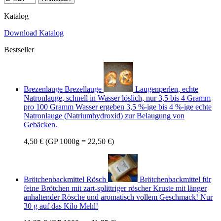
Katalog
Download Katalog
Bestseller
Brezenlauge Brezellauge
Laugenperlen, echte
Natronlauge, schnell in Wasser löslich, nur 3,5 bis 4 Gramm
pro 100 Gramm Wasser ergeben 3,5 %-ige bis 4 %-ige echte
Natronlauge (Natriumhydroxid) zur Belaugung von
Gebäcken.
4,50 €
(GP 1000g = 22,50 €)
Brötchenbackmittel Rösch
Brötchenbackmittel für
feine Brötchen mit zart-splittriger röscher Kruste mit länger
anhaltender Rösche und aromatisch vollem Geschmack! Nur
30 g auf das Kilo Mehl!