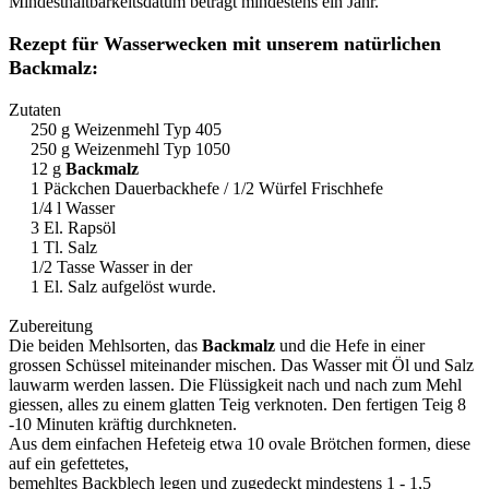
Mindesthaltbarkeitsdatum beträgt mindestens ein Jahr.
Rezept für Wasserwecken mit unserem natürlichen
Backmalz:
Zutaten
250 g Weizenmehl Typ 405
250 g Weizenmehl Typ 1050
12 g
Backmalz
1 Päckchen Dauerbackhefe / 1/2 Würfel Frischhefe
1/4 l Wasser
3 El. Rapsöl
1 Tl. Salz
1/2 Tasse Wasser in der
1 El. Salz aufgelöst wurde.
Zubereitung
Die beiden Mehlsorten, das
Backmalz
und die Hefe in einer
grossen Schüssel miteinander mischen. Das Wasser mit Öl und Salz
lauwarm werden lassen. Die Flüssigkeit nach und nach zum Mehl
giessen, alles zu einem glatten Teig verknoten. Den fertigen Teig 8
-10 Minuten kräftig durchkneten.
Aus dem einfachen Hefeteig etwa 10 ovale Brötchen formen, diese
auf ein gefettetes,
bemehltes Backblech legen und zugedeckt mindestens 1 - 1,5