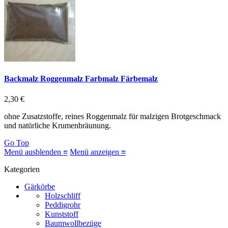
Backmalz Roggenmalz Farbmalz Färbemalz
2,30 €
ohne Zusatzstoffe, reines Roggenmalz für malzigen Brotgeschmack
und natürliche Krumenbräunung.
Go Top
Menü ausblenden ≡
Menü anzeigen ≡
Kategorien
Gärkörbe
Holzschliff
Peddigrohr
Kunststoff
Baumwollbezüge