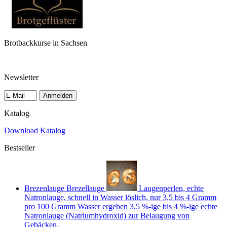
Brotbackkurse in Sachsen
Newsletter
Anmelden
Katalog
Download Katalog
Bestseller
Brezenlauge Brezellauge
Laugenperlen, echte
Natronlauge, schnell in Wasser löslich, nur 3,5 bis 4 Gramm
pro 100 Gramm Wasser ergeben 3,5 %-ige bis 4 %-ige echte
Natronlauge (Natriumhydroxid) zur Belaugung von
Gebäcken.