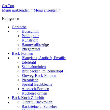
Go Top
Menü ausblenden ≡
Menü anzeigen ≡
Kategorien
Gärkörbe
Holzschliff
Peddigrohr
Kunststoff
Baumwollbezüge
Pflegemittel
Back-Formen
Blauglanz, Antihaft, Emaille
Edelstahl
Stahl aluminiert
Brot backen im Römertopf
Einweg-Back-Formen
Pizzablech
Spezial-Backbleche
Ausstech-Formen
Kuchen-Formen
Back-Koch-Zubehör
Gitter u. Backfolien
Backsteine u. Schieber