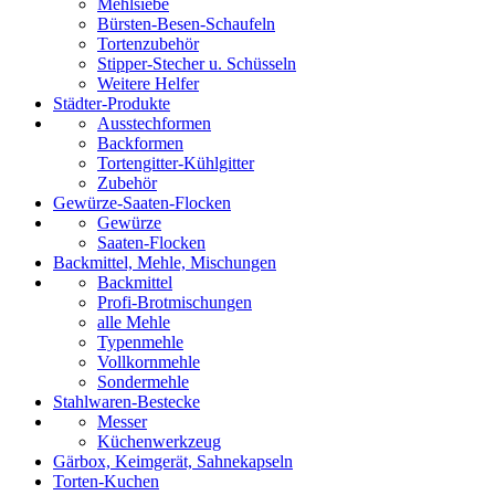
Mehlsiebe
Bürsten-Besen-Schaufeln
Tortenzubehör
Stipper-Stecher u. Schüsseln
Weitere Helfer
Städter-Produkte
Ausstechformen
Backformen
Tortengitter-Kühlgitter
Zubehör
Gewürze-Saaten-Flocken
Gewürze
Saaten-Flocken
Backmittel, Mehle, Mischungen
Backmittel
Profi-Brotmischungen
alle Mehle
Typenmehle
Vollkornmehle
Sondermehle
Stahlwaren-Bestecke
Messer
Küchenwerkzeug
Gärbox, Keimgerät, Sahnekapseln
Torten-Kuchen