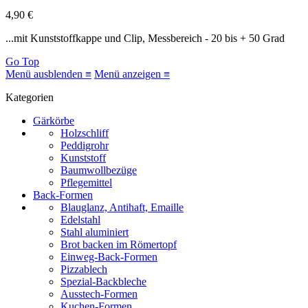
4,90 €
...mit Kunststoffkappe und Clip, Messbereich - 20 bis + 50 Grad
Go Top
Menü ausblenden ≡
Menü anzeigen ≡
Kategorien
Gärkörbe
Holzschliff
Peddigrohr
Kunststoff
Baumwollbezüge
Pflegemittel
Back-Formen
Blauglanz, Antihaft, Emaille
Edelstahl
Stahl aluminiert
Brot backen im Römertopf
Einweg-Back-Formen
Pizzablech
Spezial-Backbleche
Ausstech-Formen
Kuchen-Formen