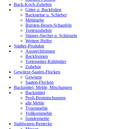
Back-Koch-Zubehör
Gitter u. Backfolien
Backsteine u. Schieber
Mehlsiebe
Bürsten-Besen-Schaufeln
Tortenzubehör
Stipper-Stecher u. Schüsseln
Weitere Helfer
Städter-Produkte
Ausstechformen
Backformen
Tortengitter-Kühlgitter
Zubehör
Gewürze-Saaten-Flocken
Gewürze
Saaten-Flocken
Backmittel, Mehle, Mischungen
Backmittel
Profi-Brotmischungen
alle Mehle
Typenmehle
Vollkornmehle
Sondermehle
Stahlwaren-Bestecke
Messer