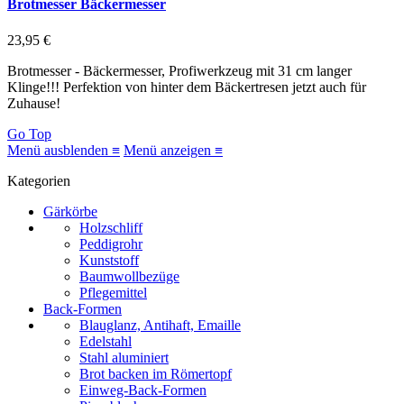
Brotmesser Bäckermesser
23,95 €
Brotmesser - Bäckermesser, Profiwerkzeug mit 31 cm langer
Klinge!!! Perfektion von hinter dem Bäckertresen jetzt auch für
Zuhause!
Go Top
Menü ausblenden ≡
Menü anzeigen ≡
Kategorien
Gärkörbe
Holzschliff
Peddigrohr
Kunststoff
Baumwollbezüge
Pflegemittel
Back-Formen
Blauglanz, Antihaft, Emaille
Edelstahl
Stahl aluminiert
Brot backen im Römertopf
Einweg-Back-Formen