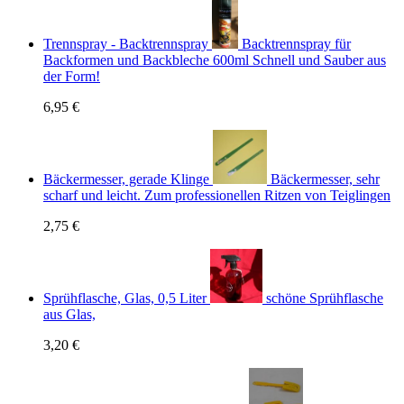
Trennspray - Backtrennspray
Backtrennspray für
Backformen und Backbleche 600ml Schnell und Sauber aus
der Form!
6,95 €
Bäckermesser, gerade Klinge
Bäckermesser, sehr
scharf und leicht. Zum professionellen Ritzen von Teiglingen
2,75 €
Sprühflasche, Glas, 0,5 Liter
schöne Sprühflasche
aus Glas,
3,20 €