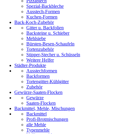
Pizzablech
Spezial-Backbleche
Ausstech-Formen
Kuchen-Formen
Back-Koch-Zubehör
Gitter u. Backfolien
Backsteine u. Schieber
Mehlsiebe
Bürsten-Besen-Schaufeln
Tortenzubehör
Stipper-Stecher u. Schüsseln
Weitere Helfer
Städter-Produkte
Ausstechformen
Backformen
Tortengitter-Kühlgitter
Zubehör
Gewürze-Saaten-Flocken
Gewürze
Saaten-Flocken
Backmittel, Mehle, Mischungen
Backmittel
Profi-Brotmischungen
alle Mehle
Typenmehle