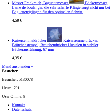
Messer Frankreich, Baguettemesser
Bäckermesser,
Lame de boulanger, die sehr scharfe Klinge sorgt nicht nur bei
Baguetteteiglingen für den optimalen Schnitt.
4,59 €
Kaisersemmeldrücker
Kaisersemmeldrücker,
Brötchenstempel, Brötchendrücker Hostalen in stabiler
Bäckerausführung, 67 mm
4,35 €
Menü ausblenden ≡
Besucher
Besucher: 5130078
Heute: 791
User Online: 8
Kontakt
Datenschutz