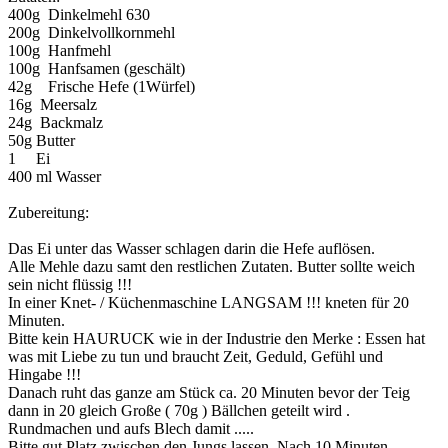
400g Dinkelmehl 630
200g Dinkelvollkornmehl
100g Hanfmehl
100g Hanfsamen (geschält)
42g Frische Hefe (1Würfel)
16g Meersalz
24g Backmalz
50g Butter
1 Ei
400 ml Wasser
Zubereitung:
Das Ei unter das Wasser schlagen darin die Hefe auflösen.
Alle Mehle dazu samt den restlichen Zutaten. Butter sollte weich
sein nicht flüssig !!!
In einer Knet- / Küchenmaschine LANGSAM !!! kneten für 20
Minuten.
Bitte kein HAURUCK wie in der Industrie den Merke : Essen hat
was mit Liebe zu tun und braucht Zeit, Geduld, Gefühl und
Hingabe !!!
Danach ruht das ganze am Stück ca. 20 Minuten bevor der Teig
dann in 20 gleich Große ( 70g ) Bällchen geteilt wird .
Rundmachen und aufs Blech damit .....
Bitte gut Platz zwischen den Jungs lassen. Nach 10 Minuten