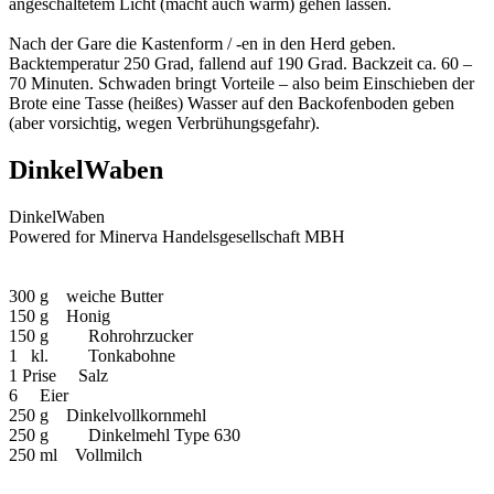
angeschaltetem Licht (macht auch warm) gehen lassen.
Nach der Gare die Kastenform / -en in den Herd geben.
Backtemperatur 250 Grad, fallend auf 190 Grad. Backzeit ca. 60 –
70 Minuten. Schwaden bringt Vorteile – also beim Einschieben der
Brote eine Tasse (heißes) Wasser auf den Backofenboden geben
(aber vorsichtig, wegen Verbrühungsgefahr).
DinkelWaben
DinkelWaben
Powered for Minerva Handelsgesellschaft MBH
300 g weiche Butter
150 g Honig
150 g Rohrohrzucker
1 kl. Tonkabohne
1 Prise Salz
6 Eier
250 g Dinkelvollkornmehl
250 g Dinkelmehl Type 630
250 ml Vollmilch