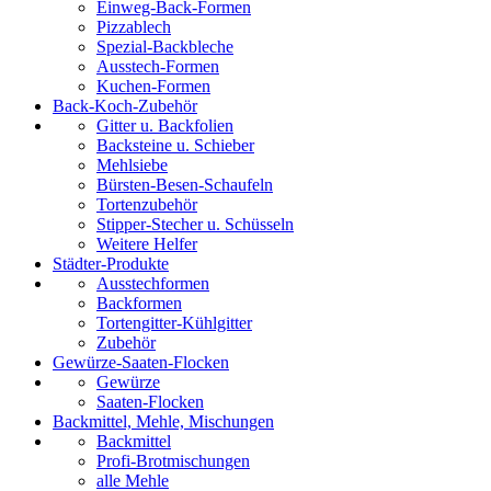
Einweg-Back-Formen
Pizzablech
Spezial-Backbleche
Ausstech-Formen
Kuchen-Formen
Back-Koch-Zubehör
Gitter u. Backfolien
Backsteine u. Schieber
Mehlsiebe
Bürsten-Besen-Schaufeln
Tortenzubehör
Stipper-Stecher u. Schüsseln
Weitere Helfer
Städter-Produkte
Ausstechformen
Backformen
Tortengitter-Kühlgitter
Zubehör
Gewürze-Saaten-Flocken
Gewürze
Saaten-Flocken
Backmittel, Mehle, Mischungen
Backmittel
Profi-Brotmischungen
alle Mehle