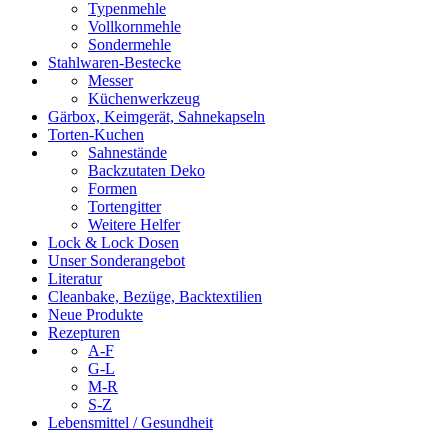
Typenmehle
Vollkornmehle
Sondermehle
Stahlwaren-Bestecke
Messer
Küchenwerkzeug
Gärbox, Keimgerät, Sahnekapseln
Torten-Kuchen
Sahnestände
Backzutaten Deko
Formen
Tortengitter
Weitere Helfer
Lock & Lock Dosen
Unser Sonderangebot
Literatur
Cleanbake, Bezüge, Backtextilien
Neue Produkte
Rezepturen
A-F
G-L
M-R
S-Z
Lebensmittel / Gesundheit