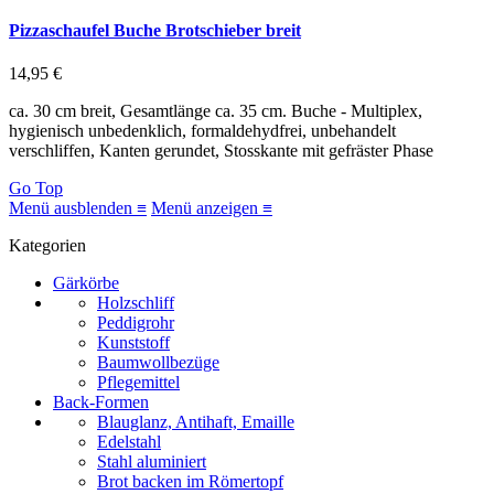
Pizzaschaufel Buche Brotschieber breit
14,95 €
ca. 30 cm breit, Gesamtlänge ca. 35 cm. Buche - Multiplex,
hygienisch unbedenklich, formaldehydfrei, unbehandelt
verschliffen, Kanten gerundet, Stosskante mit gefräster Phase
Go Top
Menü ausblenden ≡
Menü anzeigen ≡
Kategorien
Gärkörbe
Holzschliff
Peddigrohr
Kunststoff
Baumwollbezüge
Pflegemittel
Back-Formen
Blauglanz, Antihaft, Emaille
Edelstahl
Stahl aluminiert
Brot backen im Römertopf