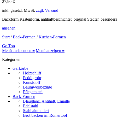
27,90 €
inkl. gesetzl. MwSt.
zzgl. Versand
Backform Kastenform, antihaftbeschichtet, original Städter, besonder
ansehen
Start
/
Back-Formen
/
Kuchen-Formen
Go Top
Menü ausblenden ≡
Menü anzeigen ≡
Kategorien
Gärkörbe
Holzschliff
Peddigrohr
Kunststoff
Baumwollbezüge
Pflegemittel
Back-Formen
Blauglanz, Antihaft, Emaille
Edelstahl
Stahl aluminiert
Brot backen im Römertopf