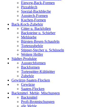
Einweg-Back-Formen
Pizzablech
Spezial-Backbleche
Ausstech-Formen
Kuchen-Formen
Back-Koch-Zubehör
Gitter u. Backfolien
Backsteine u. Schieber
Mehlsiebe
Bürsten-Besen-Schaufeln
Tortenzubehör
Stipper-Stecher u. Schüsseln
Weitere Helfer
Städter-Produkte
Ausstechformen
Backformen
Tortengitter-Kühlgitter
Zubehör
Gewürze-Saaten-Flocken
Gewürze
Saaten-Flocken
Backmittel, Mehle, Mischungen
Backmittel
Profi-Brotmischungen
alle Mehle