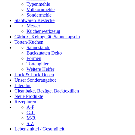
Typenmehle
Vollkornmehle
Sondermehle
Stahlwaren-Bestecke
Messer
Küchenwerkzeug
Gärbox, Keimgerät, Sahnekapseln
Torten-Kuchen
Sahnestände
Backzutaten Deko
Formen
Tortengitter
Weitere Helfer
Lock & Lock Dosen
Unser Sonderangebot
Literatur
Cleanbake, Bezüge, Backtextilien
Neue Produkte
Rezepturen
A-F
G-L
M-R
S-Z
Lebensmittel / Gesundheit