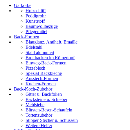
Gärkörbe
Holzschliff
Peddigrohr
Kunststoff
Baumwollbezüge
Pflegemittel
Back-Formen
Blauglanz, Antihaft, Emaille
Edelstahl
Stahl aluminiert
Brot backen im Römertopf
Einweg-Back-Formen
Pizzablech
Spezial-Backbleche
Ausstech-Formen
Kuchen-Formen
Back-Koch-Zubehör
Gitter u. Backfolien
Backsteine u. Schieber
Mehlsiebe
Bürsten-Besen-Schaufeln
Tortenzubehör
Stipper-Stecher u. Schüsseln
Weitere Helfer