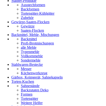
Städter-Produkte
Ausstechformen
Backformen
Tortengitter-Kühlgitter
Zubehör
Gewürze-Saaten-Flocken
Gewürze
Saaten-Flocken
Backmittel, Mehle, Mischungen
Backmittel
Profi-Brotmischungen
alle Mehle
Typenmehle
Vollkornmehle
Sondermehle
Stahlwaren-Bestecke
Messer
Küchenwerkzeug
Gärbox, Keimgerät, Sahnekapseln
Torten-Kuchen
Sahnestände
Backzutaten Deko
Formen
Tortengitter
Weitere Helfer