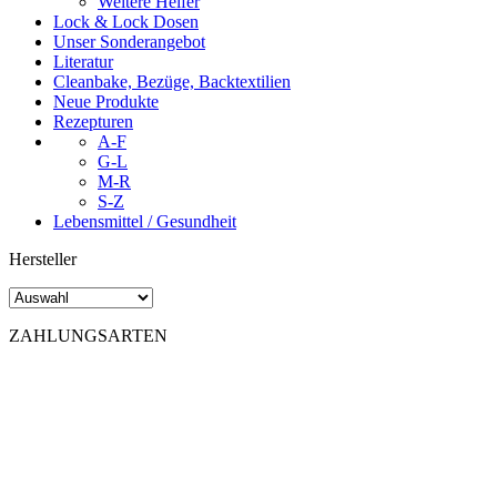
Weitere Helfer
Lock & Lock Dosen
Unser Sonderangebot
Literatur
Cleanbake, Bezüge, Backtextilien
Neue Produkte
Rezepturen
A-F
G-L
M-R
S-Z
Lebensmittel / Gesundheit
Hersteller
ZAHLUNGSARTEN