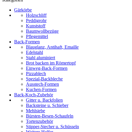
Gärkörbe
Holzschliff
Peddigrohr
Kunststoff
Baumwollbezüge
Pflegemittel
Back-Formen
Blauglanz, Antihaft, Emaille
Edelstahl
Stahl aluminiert
Brot backen im Römertopf
Einweg-Back-Formen
Pizzablech
Spezial-Backbleche
Ausstech-Formen
Kuchen-Formen
Back-Koch-Zubehör
Gitter u. Backfolien
Backsteine u. Schieber
Mehlsiebe
Bürsten-Besen-Schaufeln
Tortenzubehör
Stipper-Stecher u. Schüsseln
Weitere Helfer