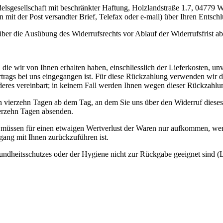
lsgesellschaft mit beschränkter Haftung, Holzlandstraße 1.7, 04779 
in mit der Post versandter Brief, Telefax oder e-mail) über Ihren Entsch
 über die Ausübung des Widerrufsrechts vor Ablauf der Widerrufsfrist a
 die wir von Ihnen erhalten haben, einschliesslich der Lieferkosten, u
trags bei uns eingegangen ist. Für diese Rückzahlung verwenden wir da
nderes vereinbart; in keinem Fall werden Ihnen wegen dieser Rückzahlu
n vierzehn Tagen ab dem Tag, an dem Sie uns über den Widerruf dieses
ierzehn Tagen absenden.
 müssen für einen etwaigen Wertverlust der Waren nur aufkommen, wenn
ang mit Ihnen zurückzuführen ist.
undheitsschutzes oder der Hygiene nicht zur Rückgabe geeignet sind (L