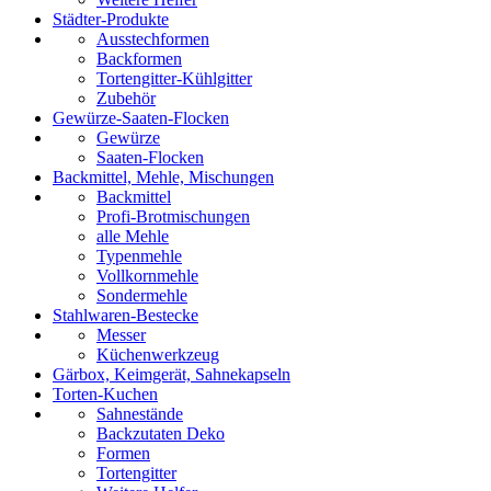
Städter-Produkte
Ausstechformen
Backformen
Tortengitter-Kühlgitter
Zubehör
Gewürze-Saaten-Flocken
Gewürze
Saaten-Flocken
Backmittel, Mehle, Mischungen
Backmittel
Profi-Brotmischungen
alle Mehle
Typenmehle
Vollkornmehle
Sondermehle
Stahlwaren-Bestecke
Messer
Küchenwerkzeug
Gärbox, Keimgerät, Sahnekapseln
Torten-Kuchen
Sahnestände
Backzutaten Deko
Formen
Tortengitter