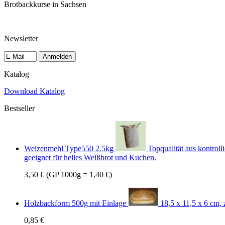
Brotbackkurse in Sachsen
Newsletter
Anmelden
Katalog
Download Katalog
Bestseller
Weizenmehl Type550 2.5kg
Topqualität aus kontrol
geeignet für helles Weißbrot und Kuchen.
3,50 €
(GP 1000g = 1,40 €)
Holzbackform 500g mit Einlage
18,5 x 11,5 x 6 cm,
0,85 €