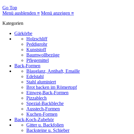
Go Top
Menü ausblenden ≡
Menü anzeigen ≡
Kategorien
Gärkörbe
Holzschliff
Peddigrohr
Kunststoff
Baumwollbezüge
Pflegemittel
Back-Formen
Blauglanz, Antihaft, Emaille
Edelstahl
Stahl aluminiert
Brot backen im Römertopf
Einweg-Back-Formen
Pizzablech
Spezial-Backbleche
Ausstech-Formen
Kuchen-Formen
Back-Koch-Zubehör
Gitter u. Backfolien
Backsteine u. Schieber