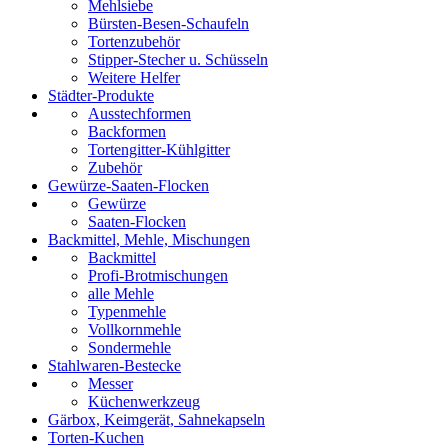
Mehlsiebe
Bürsten-Besen-Schaufeln
Tortenzubehör
Stipper-Stecher u. Schüsseln
Weitere Helfer
Städter-Produkte
Ausstechformen
Backformen
Tortengitter-Kühlgitter
Zubehör
Gewürze-Saaten-Flocken
Gewürze
Saaten-Flocken
Backmittel, Mehle, Mischungen
Backmittel
Profi-Brotmischungen
alle Mehle
Typenmehle
Vollkornmehle
Sondermehle
Stahlwaren-Bestecke
Messer
Küchenwerkzeug
Gärbox, Keimgerät, Sahnekapseln
Torten-Kuchen