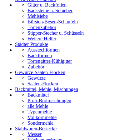
Gitter u. Backfolien
Backsteine u. Schieber
Mehlsiebe
Bürsten-Besen-Schaufeln
Tortenzubehör
Stipper-Stecher u. Schüsseln
Weitere Helfer
Städter-Produkte
Ausstechformen
Backformen
Tortengitter-Kühlgitter
Zubehör
Gewürze-Saaten-Flocken
Gewürze
Saaten-Flocken
Backmittel, Mehle, Mischungen
Backmittel
Profi-Brotmischungen
alle Mehle
Typenmehle
Vollkornmehle
Sondermehle
Stahlwaren-Bestecke
Messer
Küchenwerkzeug