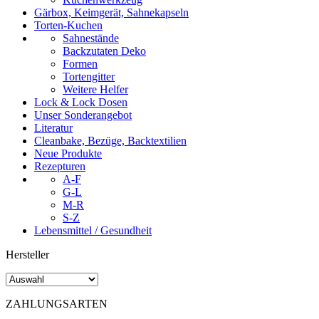
Gärbox, Keimgerät, Sahnekapseln
Torten-Kuchen
Sahnestände
Backzutaten Deko
Formen
Tortengitter
Weitere Helfer
Lock & Lock Dosen
Unser Sonderangebot
Literatur
Cleanbake, Bezüge, Backtextilien
Neue Produkte
Rezepturen
A-F
G-L
M-R
S-Z
Lebensmittel / Gesundheit
Hersteller
ZAHLUNGSARTEN