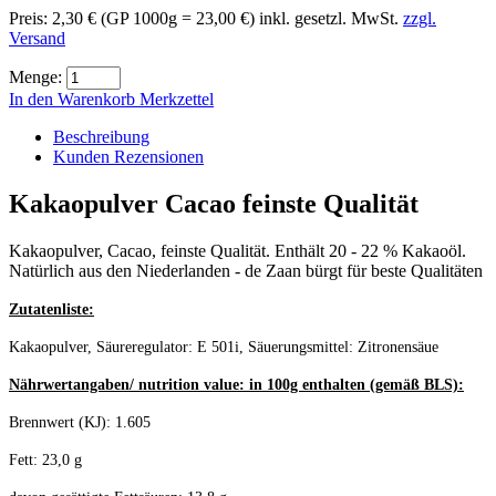
Preis:
2,30 €
(GP 1000g = 23,00 €)
inkl. gesetzl. MwSt.
zzgl.
Versand
Menge:
In den Warenkorb
Merkzettel
Beschreibung
Kunden Rezensionen
Kakaopulver Cacao feinste Qualität
Kakaopulver, Cacao, feinste Qualität. Enthält 20 - 22 % Kakaoöl.
Natürlich aus den Niederlanden - de Zaan bürgt für beste Qualitäten
Zutatenliste:
Kakaopulver, Säureregulator: E 501i, Säuerungsmittel: Zitronensäue
Nährwertangaben/ nutrition value: in 100g enthalten (gemäß BLS):
Brennwert (KJ): 1.605
Fett: 23,0 g