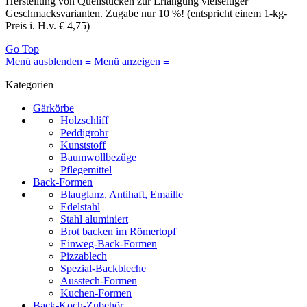
Herstellung von Quellstücken zur Erlangung vielseitiger
Geschmacksvarianten. Zugabe nur 10 %! (entspricht einem 1-kg-
Preis i. H.v. € 4,75)
Go Top
Menü ausblenden ≡
Menü anzeigen ≡
Kategorien
Gärkörbe
Holzschliff
Peddigrohr
Kunststoff
Baumwollbezüge
Pflegemittel
Back-Formen
Blauglanz, Antihaft, Emaille
Edelstahl
Stahl aluminiert
Brot backen im Römertopf
Einweg-Back-Formen
Pizzablech
Spezial-Backbleche
Ausstech-Formen
Kuchen-Formen
Back-Koch-Zubehör