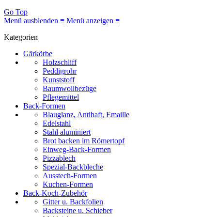
Go Top
Menü ausblenden ≡
Menü anzeigen ≡
Kategorien
Gärkörbe
Holzschliff
Peddigrohr
Kunststoff
Baumwollbezüge
Pflegemittel
Back-Formen
Blauglanz, Antihaft, Emaille
Edelstahl
Stahl aluminiert
Brot backen im Römertopf
Einweg-Back-Formen
Pizzablech
Spezial-Backbleche
Ausstech-Formen
Kuchen-Formen
Back-Koch-Zubehör
Gitter u. Backfolien
Backsteine u. Schieber