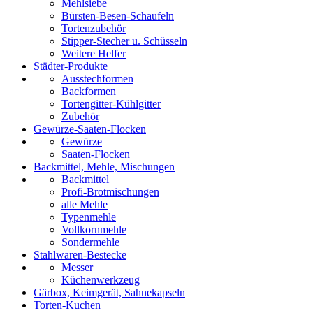
Mehlsiebe
Bürsten-Besen-Schaufeln
Tortenzubehör
Stipper-Stecher u. Schüsseln
Weitere Helfer
Städter-Produkte
Ausstechformen
Backformen
Tortengitter-Kühlgitter
Zubehör
Gewürze-Saaten-Flocken
Gewürze
Saaten-Flocken
Backmittel, Mehle, Mischungen
Backmittel
Profi-Brotmischungen
alle Mehle
Typenmehle
Vollkornmehle
Sondermehle
Stahlwaren-Bestecke
Messer
Küchenwerkzeug
Gärbox, Keimgerät, Sahnekapseln
Torten-Kuchen