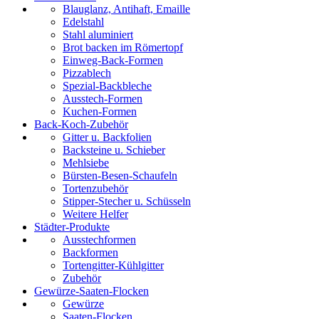
Blauglanz, Antihaft, Emaille
Edelstahl
Stahl aluminiert
Brot backen im Römertopf
Einweg-Back-Formen
Pizzablech
Spezial-Backbleche
Ausstech-Formen
Kuchen-Formen
Back-Koch-Zubehör
Gitter u. Backfolien
Backsteine u. Schieber
Mehlsiebe
Bürsten-Besen-Schaufeln
Tortenzubehör
Stipper-Stecher u. Schüsseln
Weitere Helfer
Städter-Produkte
Ausstechformen
Backformen
Tortengitter-Kühlgitter
Zubehör
Gewürze-Saaten-Flocken
Gewürze
Saaten-Flocken