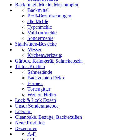
Backmittel, Mehle, Mischungen
Backmittel
Profi-Brotmischungen
alle Mehle
Typenmehle
Vollkornmehle
Sondermehle
Stahlwaren-Bestecke
Messer
Küchenwerkzeug
Gärbox, Keimgerät, Sahnekapseln
Torten-Kuchen
Sahnestände
Backzutaten Deko
Formen
Tortengitter
Weitere Helfer
Lock & Lock Dosen
Unser Sonderangebot
Literatur
Cleanbake, Bezüge, Backtextilien
Neue Produkte
Rezepturen
A-F
G-L