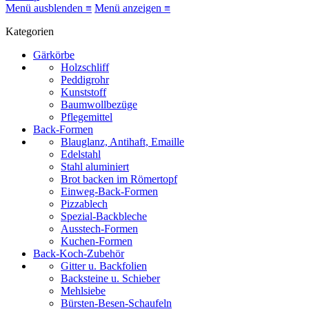
Menü ausblenden ≡
Menü anzeigen ≡
Kategorien
Gärkörbe
Holzschliff
Peddigrohr
Kunststoff
Baumwollbezüge
Pflegemittel
Back-Formen
Blauglanz, Antihaft, Emaille
Edelstahl
Stahl aluminiert
Brot backen im Römertopf
Einweg-Back-Formen
Pizzablech
Spezial-Backbleche
Ausstech-Formen
Kuchen-Formen
Back-Koch-Zubehör
Gitter u. Backfolien
Backsteine u. Schieber
Mehlsiebe
Bürsten-Besen-Schaufeln