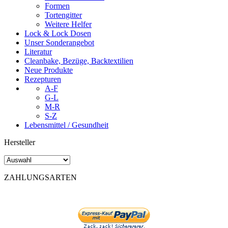
Formen
Tortengitter
Weitere Helfer
Lock & Lock Dosen
Unser Sonderangebot
Literatur
Cleanbake, Bezüge, Backtextilien
Neue Produkte
Rezepturen
A-F
G-L
M-R
S-Z
Lebensmittel / Gesundheit
Hersteller
ZAHLUNGSARTEN