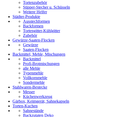
Tortenzubehör
Stipper-Stecher u. Schüsseln
Weitere Helfer
Städter-Produkte
Ausstechformen
Backformen
Tortengitter-Kühlgitter
Zubehör
Gewürze-Saaten-Flocken
Gewürze
Saaten-Flocken
Backmittel, Mehle, Mischungen
Backmittel
Profi-Brotmischungen
alle Mehle
Typenmehle
Vollkornmehle
Sondermehle
Stahlwaren-Bestecke
Messer
Küchenwerkzeug
Gärbox, Keimgerät, Sahnekapseln
Torten-Kuchen
Sahnestände
Backzutaten Deko