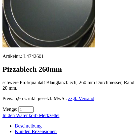
Artikelnr.:
L4742601
Pizzablech 260mm
schwere Profiqualität! Blauglanzblech, 260 mm Durchmesser, Rand
20 mm.
Preis:
5,95 €
inkl. gesetzl. MwSt.
zzgl. Versand
Menge:
In den Warenkorb
Merkzettel
Beschreibung
Kunden Rezensionen