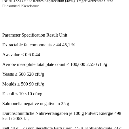
INHALTSSTOFFE: Reines Rapslecithin (48%), Träger Weizenmehl und
Fliessmittel Kieselsäure
Parameter Specification Result Unit
Extractable fat components ≥ 44 45,1 %
Aw-value ≤ 0.6 0.44
Aerobe mesophile total plate count ≤ 100,000 2.550 cfu/g
Yeasts ≤ 500 520 cfu/g
Moulds ≤ 500 90 cfu/g
E. coli ≤ 10 <10 cfu/g
Salmonella negative negative in 25 g
Durchschnittliche Nährwertangaben je 100 g Pulver: Energie 498
kcal / 2063 kJ,
Fett 44 g, - davon gesättigte Fettsäuren 7,5 g, Kohlenhydrate 23 g, -