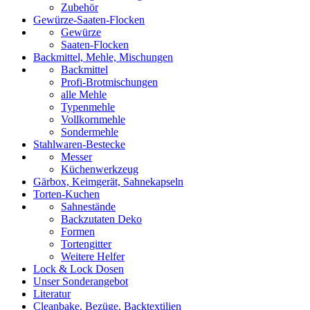
Zubehör
Gewürze-Saaten-Flocken
Gewürze
Saaten-Flocken
Backmittel, Mehle, Mischungen
Backmittel
Profi-Brotmischungen
alle Mehle
Typenmehle
Vollkornmehle
Sondermehle
Stahlwaren-Bestecke
Messer
Küchenwerkzeug
Gärbox, Keimgerät, Sahnekapseln
Torten-Kuchen
Sahnestände
Backzutaten Deko
Formen
Tortengitter
Weitere Helfer
Lock & Lock Dosen
Unser Sonderangebot
Literatur
Cleanbake, Bezüge, Backtextilien