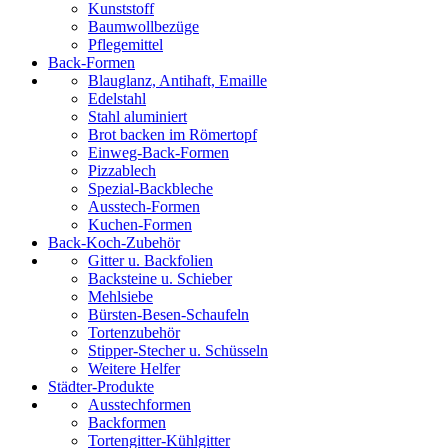
Kunststoff
Baumwollbezüge
Pflegemittel
Back-Formen
Blauglanz, Antihaft, Emaille
Edelstahl
Stahl aluminiert
Brot backen im Römertopf
Einweg-Back-Formen
Pizzablech
Spezial-Backbleche
Ausstech-Formen
Kuchen-Formen
Back-Koch-Zubehör
Gitter u. Backfolien
Backsteine u. Schieber
Mehlsiebe
Bürsten-Besen-Schaufeln
Tortenzubehör
Stipper-Stecher u. Schüsseln
Weitere Helfer
Städter-Produkte
Ausstechformen
Backformen
Tortengitter-Kühlgitter