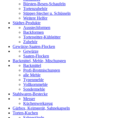
Bürsten-Besen-Schaufeln
Tortenzubehör
Stipper-Stecher u. Schüsseln
Weitere Helfer
Städter-Produkte
Ausstechformen
Backformen
Tortengitter-Kühlgitter
Zubehör
Gewürze-Saaten-Flocken
Gewürze
Saaten-Flocken
Backmittel, Mehle, Mischungen
Backmittel
Profi-Brotmischungen
alle Mehle
Typenmehle
Vollkornmehle
Sondermehle
Stahlwaren-Bestecke
Messer
Küchenwerkzeug
Gärbox, Keimgerät, Sahnekapseln
Torten-Kuchen
Sahnestände