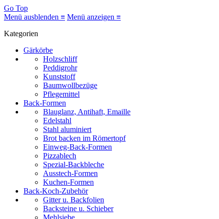
Go Top
Menü ausblenden ≡
Menü anzeigen ≡
Kategorien
Gärkörbe
Holzschliff
Peddigrohr
Kunststoff
Baumwollbezüge
Pflegemittel
Back-Formen
Blauglanz, Antihaft, Emaille
Edelstahl
Stahl aluminiert
Brot backen im Römertopf
Einweg-Back-Formen
Pizzablech
Spezial-Backbleche
Ausstech-Formen
Kuchen-Formen
Back-Koch-Zubehör
Gitter u. Backfolien
Backsteine u. Schieber
Mehlsiebe